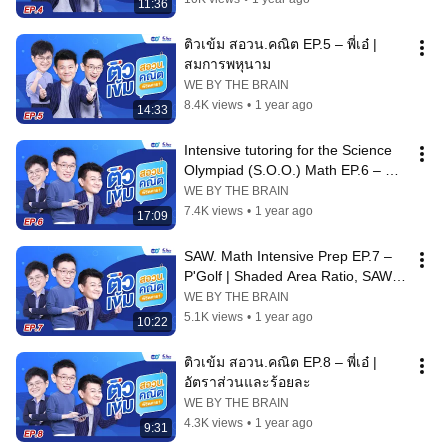
11:36
ติวเข้ม สอวน.คณิต EP.5 – พี่เอ๋ | 
สมการพหุนาม
WE BY THE BRAIN
8.4K views
•
1 year ago
14:33
Intensive tutoring for the Science 
Olympiad (S.O.O.) Math EP.6 – 
P'Bhum | System of equations + 
WE BY THE BRAIN
p...
7.4K views
•
1 year ago
17:09
SAW. Math Intensive Prep EP.7 – 
P'Golf | Shaded Area Ratio, SAW. 
Year 2018
WE BY THE BRAIN
5.1K views
•
1 year ago
10:22
ติวเข้ม สอวน.คณิต EP.8 – พี่เอ๋ | 
อัตราส่วนและร้อยละ
WE BY THE BRAIN
4.3K views
•
1 year ago
9:31