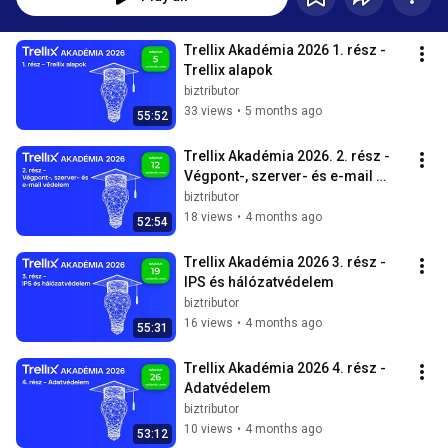
Trellix Akadémia 2026 1. rész - 
Trellix alapok
biztributor
33 views
•
5 months ago
55:52
Trellix Akadémia 2026. 2. rész - 
Végpont-, szerver- és e-mail 
védelem
biztributor
18 views
•
4 months ago
52:54
Trellix Akadémia 2026 3. rész - 
IPS és hálózatvédelem
biztributor
16 views
•
4 months ago
55:31
Trellix Akadémia 2026 4. rész - 
Adatvédelem
biztributor
10 views
•
4 months ago
53:12