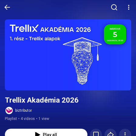
Trellix Akadémia 2026
biztributor
Playlist
•
4 videos
•
1 view
Play all