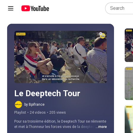
Play all
Le Deeptech Tour
by Bpifrance
Playlist
•
24 videos
•
205 views
Pour sa troisième édition, le Deeptech Tour se réinvente 
et met à l'honneur les forces vives de la deeptech au 
...more
sein des pôles académiques, là où commence 