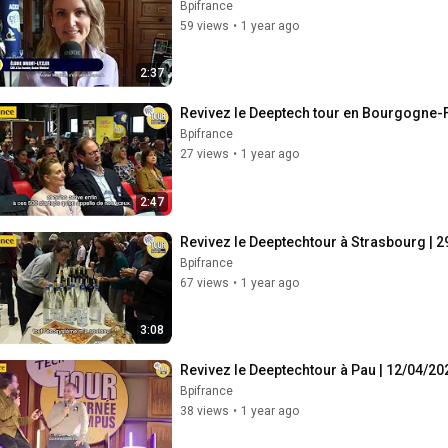
Bpifrance
59 views
•
1 year ago
2:37
Revivez le Deeptech tour en Bourgogne-
Bpifrance
27 views
•
1 year ago
2:47
Revivez le Deeptechtour à Strasbourg | 
Bpifrance
67 views
•
1 year ago
3:08
Revivez le Deeptechtour à Pau | 12/04/20
Bpifrance
38 views
•
1 year ago