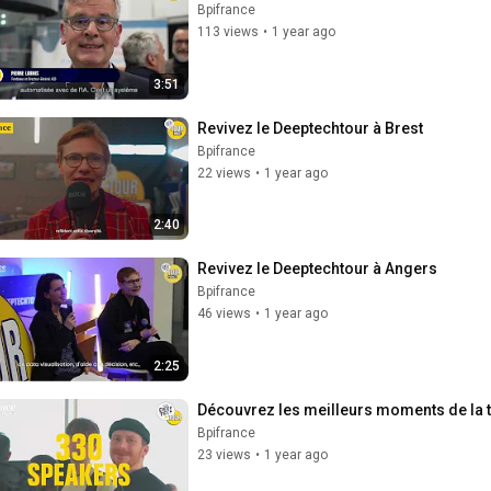
Bpifrance
113 views
•
1 year ago
3:51
Revivez le Deeptechtour à Brest
Bpifrance
22 views
•
1 year ago
2:40
Revivez le Deeptechtour à Angers
Bpifrance
46 views
•
1 year ago
2:25
Découvrez les meilleurs moments de la 
Bpifrance
23 views
•
1 year ago