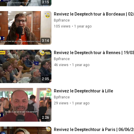
3:15
Revivez le Deeptech tour à Bordeaux | 0
Bpifrance
105 views
•
1 year ago
3:14
Revivez le Deeptech tour à Rennes | 19/0
Bpifrance
46 views
•
1 year ago
2:05
Revivez le Deeptechtour à Lille
Bpifrance
29 views
•
1 year ago
2:26
Revivez le Deeptechtour à Paris | 06/06/