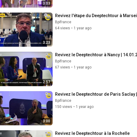
3:03
Revivez l'étape du Deeptechtour à Marsei
Bpifrance
64 views
•
1 year ago
3:23
Revivez le Deeptechtour à Nancy | 14.01.
Bpifrance
67 views
•
1 year ago
2:57
Revivez le Deeptechtour de Paris Saclay 
Bpifrance
150 views
•
1 year ago
3:00
Revivez le Deeptechtour à la Rochelle