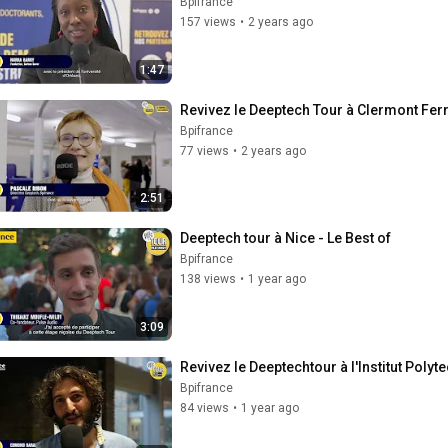
Bpifrance
157 views
•
2 years ago
1:47
Revivez le Deeptech Tour à Clermont Ferr
Bpifrance
77 views
•
2 years ago
2:51
Deeptech tour à Nice - Le Best of
Bpifrance
138 views
•
1 year ago
3:09
Revivez le Deeptechtour à l'Institut Poly
Bpifrance
84 views
•
1 year ago