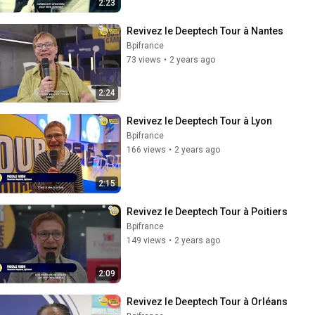
2:23
Revivez le Deeptech Tour à Nantes
Bpifrance
73 views
•
2 years ago
2:24
Revivez le Deeptech Tour à Lyon
Bpifrance
166 views
•
2 years ago
2:15
Revivez le Deeptech Tour à Poitiers
Bpifrance
149 views
•
2 years ago
2:09
Revivez le Deeptech Tour à Orléans