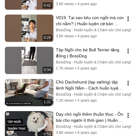
3.6K views
•
4 years ago
0:42
V019. Tại sao kêu cún ngồi mà cún 
chỉ nằm? | Huấn luyện cơ bản 
BossDog
BossDog - Huấn luyện & Chăm sóc chó cưng!
3.5K views
•
4 years ago
0:28
Tập Ngồi cho bé Bull Terrier tăng 
động | BossDog
BossDog - Huấn luyện & Chăm sóc chó cưng!
2.7K views
•
5 years ago
0:34
Chó Dachshund (lạp xưởng) tập 
lệnh Ngồi Nằm - Cách huấn luyện 
chó cơ bản BossDog
BossDog - Huấn luyện & Chăm sóc chó cưng!
7.2K views
•
5 years ago
1:31
Dạy chó ngồi thêm thuần thục - Ôn 
bài cho người ít thời gian | Huấn 
luyện chó cơ bản BossDog
BossDog - Huấn luyện & Chăm sóc chó cưng!
3.8K views
•
6 years ago
0:53