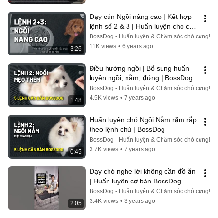
Dạy cún Ngồi nâng cao | Kết hợp 
lệnh số 2 & 3 | Huấn luyện chó cơ 
bản | BossDog
BossDog - Huấn luyện & Chăm sóc chó cưng!
11K views
•
6 years ago
3:26
Điều hướng ngồi | Bổ sung huấn 
luyện ngồi, nằm, đứng | BossDog
BossDog - Huấn luyện & Chăm sóc chó cưng!
4.5K views
•
7 years ago
1:48
Huấn luyện chó Ngồi Nằm răm rắp 
theo lệnh chủ | BossDog
BossDog - Huấn luyện & Chăm sóc chó cưng!
3.7K views
•
7 years ago
0:45
Dạy chó nghe lời không cần đồ ăn 
| Huấn luyện cơ bản BossDog
BossDog - Huấn luyện & Chăm sóc chó cưng!
3.4K views
•
3 years ago
2:05