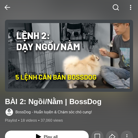
BÀI 2: Ngồi/Nằm | BossDog
BossDog - Huấn luyện & Chăm sóc chó cưng!
Playlist
•
18 videos
•
37,060 views
Play all