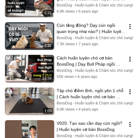
bản BossDog | Dog training
BossDog - Huấn luyện & Chăm sóc chó cưng!
6.8K views
•
6 years ago
0:31
Cún tăng động? Dạy cún ngồi 
quan trọng như nào? | Huấn luyện 
chó cơ bản BossDog
BossDog - Huấn luyện & Chăm sóc chó cưng!
7.3K views
•
7 years ago
2:32
Cách huấn luyện chó cơ bản 
BossDog | Dạy Bull Pháp ngồi 
nhanh trong 2 phút | French 
BossDog - Huấn luyện & Chăm sóc chó cưng!
Bulldog training
55K views
•
6 years ago
13:56
Tập chó điềm tĩnh, ngồi yên 1 chỗ 
| Cách huấn luyện chó cơ bản 
BossDog | Dog training
BossDog - Huấn luyện & Chăm sóc chó cưng!
8.8K views
•
4 years ago
1:00
V020. Tạo sao cần dạy cún ngồi?  
| Huấn luyện cơ bản BossDog
BossDog - Huấn luyện & Chăm sóc chó cưng!