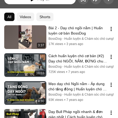
All
Videos
Shorts
Bài 2 - Dạy chó ngồi nằm | Huấn 
luyện cơ bản BossDog
BossDog - Huấn luyện & Chăm sóc chó cưng!
17K views
•
3 years ago
3:37
Cách huấn luyện chó cơ bản (#2) 
Dạy chó NGỒI, NẰM, ĐỨNG chuẩn 
| Hướng dẫn chi tiết dễ làm | 
BossDog - Huấn luyện & Chăm sóc chó cưng!
BossDog
725K views
•
7 years ago
10:03
Mẹo dạy chó Ngồi nằm - Áp dụng 
chó tăng động | Huấn luyện chó cơ 
bản BossDog (BOSS290719)
BossDog - Huấn luyện & Chăm sóc chó cưng!
93K views
•
7 years ago
4:30
Dạy Bull Pháp ngồi nhanh & đơn 
giản nhất | Cách huấn luyện chó cơ 