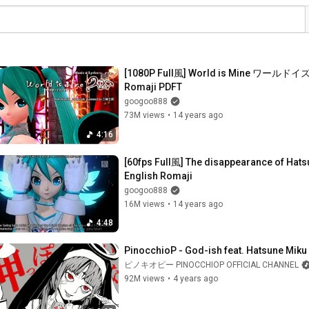
[1080P Full風] World is Mine ワールドイズマ
Romaji PDFT
googoo888
73M views
•
14 years ago
4:16
[60fps Full風] The disappearance of H
English Romaji
googoo888
16M views
•
14 years ago
4:48
PinocchioP - God-ish feat. Hatsune Miku
ピノキオピー PINOCCHIOP OFFICIAL CHANNEL
92M views
•
4 years ago