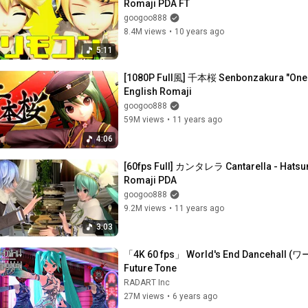
Romaji PDA FT
googoo888
8.4M views
•
10 years ago
5:11
[1080P Full風] 千本桜 Senbonzakura "One
English Romaji
googoo888
59M views
•
11 years ago
4:06
[60fps Full] カンタレラ Cantarella - Hats
Romaji PDA
googoo888
9.2M views
•
11 years ago
3:03
「4K 60 fps」 World's End Dancehall
Future Tone
RADART Inc
27M views
•
6 years ago