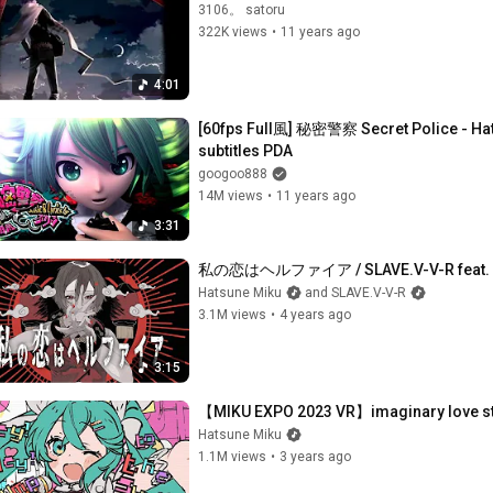
3106。 satoru
322K views
•
11 years ago
4:01
[60fps Full風] 秘密警察 Secret Police - Ha
subtitles PDA
googoo888
14M views
•
11 years ago
3:31
私の恋はヘルファイア / SLAVE.V-V-R feat. 
Hatsune Miku
and SLAVE.V-V-R
3.1M views
•
4 years ago
3:15
【MIKU EXPO 2023 VR】imaginary love st
Hatsune Miku
1.1M views
•
3 years ago