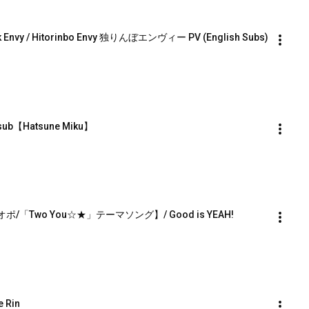
k Envy / Hitorinbo Envy 独りんぼエンヴィー PV (English Subs)
ng sub【Hatsune Miku】
Two You☆★」テーマソング】/ Good is YEAH!
e Rin