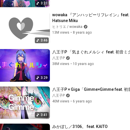
3:31
wowaka 『アンハッピーリフレイン』feat. 初音ミク / 
Hatsune Miku
ヒトリエ / wowaka
13M views
•
8 years ago
3:46
八王子P 「気まぐれメルシィ  feat. 初音ミク」
八王子P
38M views
•
10 years ago
3:29
八王子P × Giga「Gimme×Gimme fea
八王子P
40M views
•
6 years ago
3:41
みかぼし／3106。 feat. KAITO