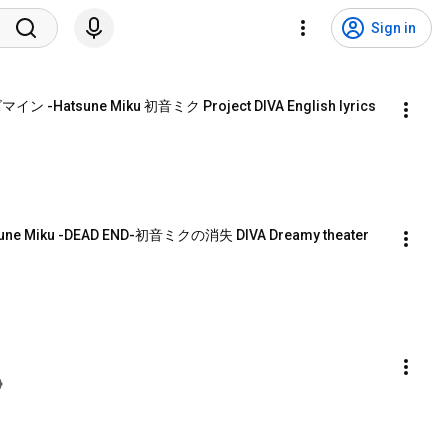
Sign in
イン -Hatsune Miku 初音ミク Project DIVA English lyrics 
atsune Miku -DEAD END-初音ミクの消失 DIVA Dreamy theater 