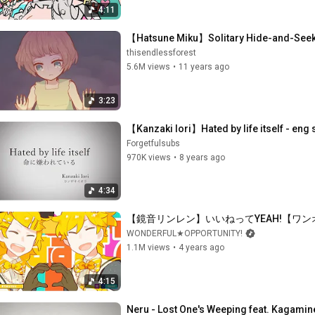
4:11
【Hatsune Miku】Solitary Hide-and-See
thisendlessforest
5.6M views
•
11 years ago
3:23
【Kanzaki Iori】Hated by life itself - e
Forgetfulsubs
970K views
•
8 years ago
4:34
【鏡音リンレン】いいねってYEAH!【ワンオポ/「
WONDERFUL★OPPORTUNITY!
1.1M views
•
4 years ago
4:15
Neru - Lost One's Weeping feat. Kagamin