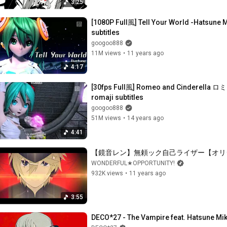
3:25
[1080P Full風] Tell Your World -Hatsune
subtitles
googoo888
11M views
•
11 years ago
4:17
[30fps Full風] Romeo and Cinderella
romaji subtitles
googoo888
51M views
•
14 years ago
4:41
【鏡音レン】無頼ック自己ライザー【オリジナルMV/ワン
WONDERFUL★OPPORTUNITY!
932K views
•
11 years ago
3:55
DECO*27 - The Vampire feat. Hatsune Mi