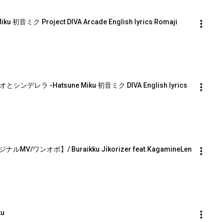
 Miku 初音ミク Project DIVA Arcade English lyrics Romaji 
 ロミオとシンデレラ -Hatsune Miku 初音ミク DIVA English lyrics 
オポ】/ Buraikku Jikorizer feat.KagamineLen
ku