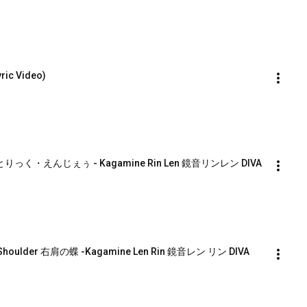
ric Video)
el えれくとりっく・えんじぇぅ - Kagamine Rin Len 鏡音リンレン DIVA 
ight Shoulder 右肩の蝶 -Kagamine Len Rin 鏡音レン リン DIVA 