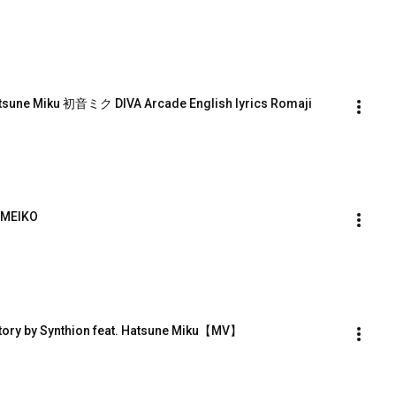
tsune Miku 初音ミク DIVA Arcade English lyrics Romaji 
MEIKO
ory by Synthion feat. Hatsune Miku【MV】