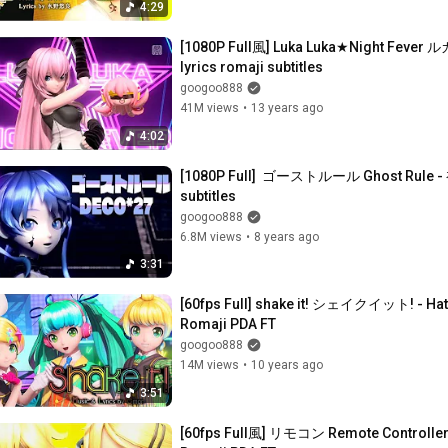
4:29
[1080P Full風] Luka Luka★Night Fe
lyrics romaji subtitles
googoo888
41M views
•
13 years ago
4:02
[1080P Full]  ゴーストルール Ghost Rule - 初
subtitles
googoo888
6.8M views
•
8 years ago
3:31
[60fps Full] shake it! シェイクイット! - H
Romaji PDA FT
googoo888
14M views
•
10 years ago
3:51
[60fps Full風] リモコン Remote Controller