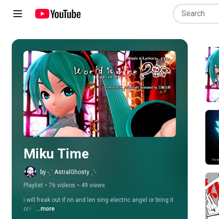
Play all
Miku Time
by -ˏˋ AstralGhosty ˎˊ-
Playlist
•
76 videos
•
49 views
i will freak out if rin and len sing electric angel or bring it 
on! !!
...more