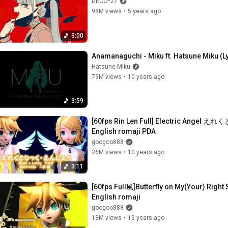
DECO*27
98M views
•
5 years ago
3:00
Anamanaguchi - Miku ft. Hatsune Miku (Ly
Hatsune Miku
79M views
•
10 years ago
3:59
[60fps Rin Len Full] Electric Ang
English romaji PDA
googoo888
26M views
•
10 years ago
3:11
[60fps Full風]Butterfly on My(Your) R
English romaji
googoo888
18M views
•
13 years ago