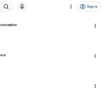
Sign in
 conception
ance