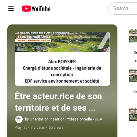
Play all
Être acteur.rice de son 
territoire et de ses 
habitants.es
by Orientation Insertion Professionnelle - UGA
Playlist
•
7 videos
•
65 views