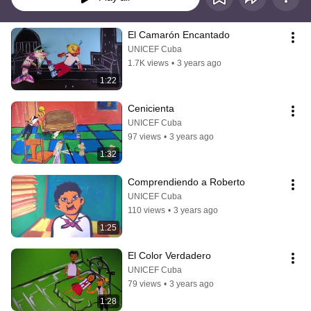
El Camarón Encantado
UNICEF Cuba
1.7K views
•
3 years ago
1:22
Cenicienta
UNICEF Cuba
97 views
•
3 years ago
1:32
Comprendiendo a Roberto
UNICEF Cuba
110 views
•
3 years ago
1:25
El Color Verdadero
UNICEF Cuba
79 views
•
3 years ago
1:28