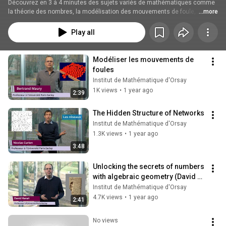
Découvrez en 3 à 4 minutes des sujets variés de mathématiques comme 
la théorie des nombres, la modélisation des mouvements de foule, 
...more
l'analyse des ondes sonores ou encore la géométries. Idéal pour les 
curieux, les élèves qui veulent découvrir ce qui se fait en mathématiques. 
Play all
Cette série accessible à tous met en lumière les recherches en 
mathématiques et leurs applications concrètes dans notre quotidien. 
Abonnez-vous pour en apprendre davantage !
Modéliser les mouvements de 
foules
Institut de Mathématique d'Orsay
1K views
•
1 year ago
2:39
The Hidden Structure of Networks
Institut de Mathématique d'Orsay
1.3K views
•
1 year ago
3:48
Unlocking the secrets of numbers 
with algebraic geometry (David 
Harari)
Institut de Mathématique d'Orsay
4.7K views
•
1 year ago
2:41
No views