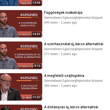
12:34
Függőségek zsákutcája
Semmelweis Egészségfejlesztési Központ
690 views
•
2 years ago
14:31
A szerhasználat új, káros alternatívái
Semmelweis Egészségfejlesztési Központ
277 views
•
2 years ago
9:12
A megfelelő szájhigiénia
Semmelweis Egészségfejlesztési Központ
383 views
•
2 years ago
11:37
A dohányzás új, káros alternatívái