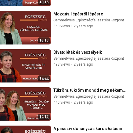
10:15
Mozgás, lépésről lépésre
Semmelweis Egészségfejlesztési Központ
863 views
•
2 years ago
13:13
Divatdiéták és veszélyeik
Semmelweis Egészségfejlesztési Központ
493 views
•
2 years ago
12:22
Tükröm, tükröm mondd meg nékem...
Semmelweis Egészségfejlesztési Központ
440 views
•
2 years ago
12:15
A passzív dohányzás káros hatásai