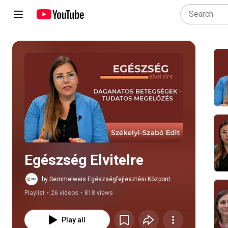
Play all
Egészség Elvitelre
by Semmelweis Egészségfejlesztési Központ
Playlist
•
26 videos
•
818 views
Play all