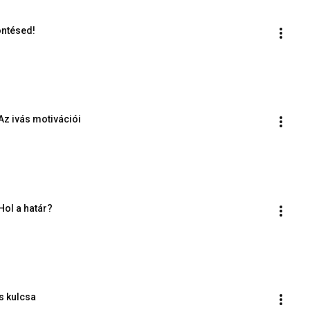
öntésed!
Az ivás motivációi
Hol a határ?
s kulcsa