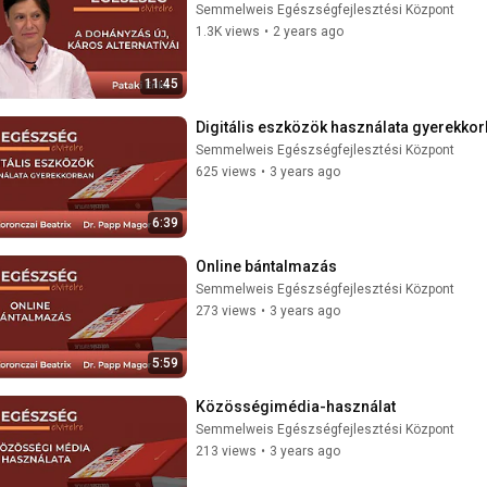
Semmelweis Egészségfejlesztési Központ
1.3K views
•
2 years ago
11:45
Digitális eszközök használata gyerekko
Semmelweis Egészségfejlesztési Központ
625 views
•
3 years ago
6:39
Online bántalmazás
Semmelweis Egészségfejlesztési Központ
273 views
•
3 years ago
5:59
Közösségimédia-használat
Semmelweis Egészségfejlesztési Központ
213 views
•
3 years ago