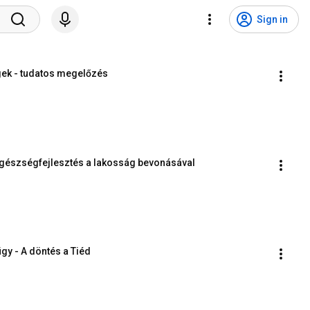
Sign in
gek - tudatos megelőzés
, egészségfejlesztés a lakosság bevonásával
gy - A döntés a Tiéd