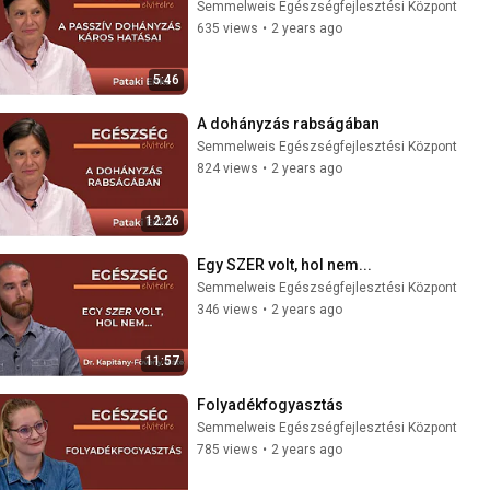
Semmelweis Egészségfejlesztési Központ
635 views
•
2 years ago
5:46
A dohányzás rabságában
Semmelweis Egészségfejlesztési Központ
824 views
•
2 years ago
12:26
Egy SZER volt, hol nem...
Semmelweis Egészségfejlesztési Központ
346 views
•
2 years ago
11:57
Folyadékfogyasztás
Semmelweis Egészségfejlesztési Központ
785 views
•
2 years ago