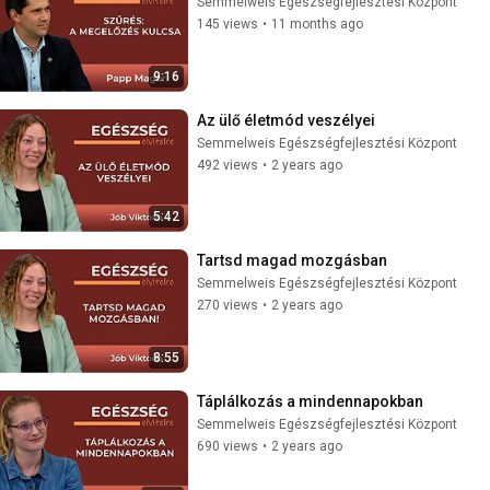
Semmelweis Egészségfejlesztési Központ
145 views
•
11 months ago
9:16
Az ülő életmód veszélyei
Semmelweis Egészségfejlesztési Központ
492 views
•
2 years ago
5:42
Tartsd magad mozgásban
Semmelweis Egészségfejlesztési Központ
270 views
•
2 years ago
8:55
Táplálkozás a mindennapokban
Semmelweis Egészségfejlesztési Központ
690 views
•
2 years ago