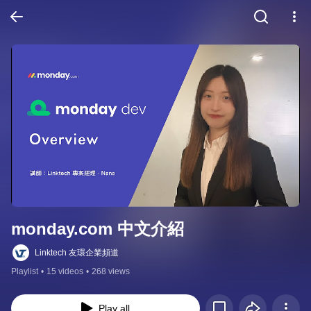
monday.com 中文介紹
Linktech 友環企業頻道
Playlist
•
15 videos
•
268 views
Play all