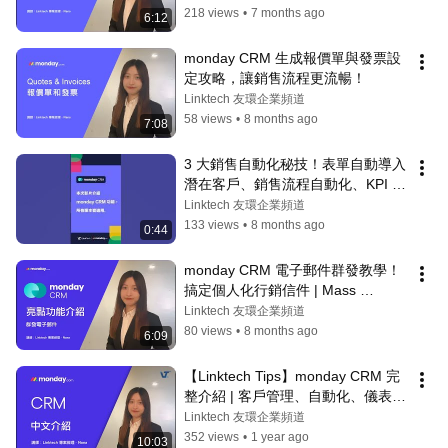
218 views
•
7 months ago
6:12
monday CRM 生成報價單與發票設
定攻略，讓銷售流程更流暢！
Linktech 友環企業頻道
58 views
•
8 months ago
7:08
3 大銷售自動化秘技！表單自動導入
潛在客戶、銷售流程自動化、KPI 視
覺化追蹤 | Linktech x monday.com 
Linktech 友環企業頻道
#mondaycrm #crm #salestools
133 views
•
8 months ago
0:44
monday CRM 電子郵件群發教學！
搞定個人化行銷信件 | Mass 
emailing
Linktech 友環企業頻道
80 views
•
8 months ago
6:09
【Linktech Tips】monday CRM 完
整介紹 | 客戶管理、自動化、儀表板
全攻略！
Linktech 友環企業頻道
352 views
•
1 year ago
10:03