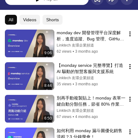
All
Videos
Shorts
monday dev 開發管理平台深度解
析，進度追蹤、Bug 管理、GitHub 
整合一個平台全部搞定！
Linktech 友環企業頻道
62 views
•
3 months ago
9:06
【monday service 完整導覽】打造 
AI 驅動的智慧客服與支援系統
Linktech 友環企業頻道
35 views
•
3 months ago
8:44
別再手動複製貼上！monday 表單一
鍵自動分類任務，節省 80% 作業時
間
Linktech 友環企業頻道
67 views
•
4 months ago
6:50
如何利用 monday 漏斗圖優化銷售
流程？3 分鐘學會！