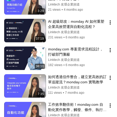
Linktech 友環企業頻道
21 views
•
4 months ago
3:29
AI 超級助攻：monday AI 如何重塑
企業高效營運與自動化流程？
Linktech 友環企業頻道
231 views
•
6 months ago
37:19
monday.com 專案需求流程設計，
打破部門藩籬
Linktech 友環企業頻道
182 views
•
6 months ago
38:10
如何透過信件整合，建立更高效的訂
單追蹤流？monday.com 實戰教學
Linktech 友環企業頻道
111 views
•
7 months ago
7:35
工作效率翻倍術！monday.com 自
動化實作教學，觸發、條件、執行一
次搞懂 | Automation
Linktech 友環企業頻道