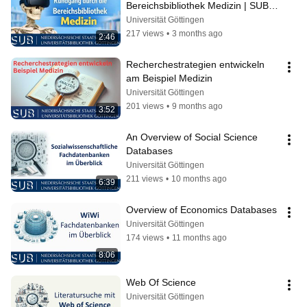
Bereichsbibliothek Medizin | SUB 
Göttingen
Universität Göttingen
217 views
•
3 months ago
2:46
Recherchestrategien entwickeln 
am Beispiel Medizin
Universität Göttingen
201 views
•
9 months ago
3:52
An Overview of Social Science 
Databases
Universität Göttingen
211 views
•
10 months ago
6:39
Overview of Economics Databases
Universität Göttingen
174 views
•
11 months ago
8:06
Web Of Science
Universität Göttingen