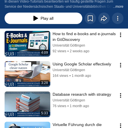
In diesen Video-Tutorials beantworten wir häufig gestellte Fragen zum 
Service der Niedersächsischen Staats- und Universitätsbibliothek Göttingen 
...more
und: Wie ihr diesen am besten nutzen könnt. 
Play all
How to find e-books and e-journals 
in GöDiscovery
Universität Göttingen
92 views
•
2 weeks ago
4:09
Using Google Scholar effectively
Universität Göttingen
164 views
•
1 month ago
3:28
Database research with strategy
Universität Göttingen
76 views
•
1 month ago
5:33
Virtuelle Führung durch die 