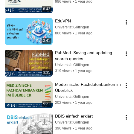
986 views
•
1 year ago
8:43
EduVPN
Universität Göttingen
866 views
•
1 year ago
3:41
PubMed: Saving and updating 
search queries
Universität Göttingen
319 views
•
1 year ago
3:35
Medizinische Fachdatenbanken im 
Überblick
Universität Göttingen
202 views
•
1 year ago
5:21
DBIS einfach erklärt
Universität Göttingen
396 views
•
1 year ago