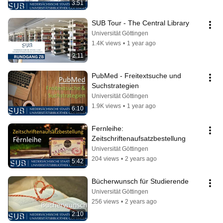
3:51
SUB Tour - The Central Library
Universität Göttingen
1.4K views
•
1 year ago
2:11
PubMed - Freitextsuche und 
Suchstrategien
Universität Göttingen
1.9K views
•
1 year ago
6:10
Fernleihe: 
Zeitschriftenaufsatzbestellung
Universität Göttingen
204 views
•
2 years ago
5:42
Bücherwunsch für Studierende
Universität Göttingen
256 views
•
2 years ago
2:10