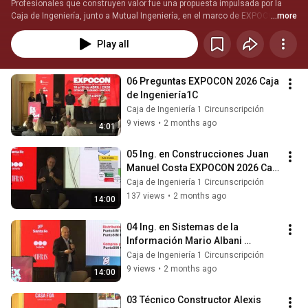
Profesionales que construyen valor fue una propuesta impulsada por la 
Caja de Ingeniería, junto a Mutual Ingeniería, en el marco de EXPOCON 
...more
2026, con el objetivo de visibilizar experiencias, proyectos e iniciativas de 
afiliados que aportan innovación, conocimiento y nuevas formas de 
Play all
ejercer la profesión.
06 Preguntas EXPOCON 2026 Caja 
de Ingeniería1C
Caja de Ingeniería 1 Circunscripción
9 views
•
2 months ago
4:01
05 Ing. en Construcciones Juan 
Manuel Costa EXPOCON 2026 Caja 
de Ingenieria1C
Caja de Ingeniería 1 Circunscripción
137 views
•
2 months ago
14:00
04 Ing. en Sistemas de la 
Información Mario Albani 
EXPOCON 2026 Caja de 
Caja de Ingeniería 1 Circunscripción
Ingenieria1C
9 views
•
2 months ago
14:00
03 Técnico Constructor Alexis 