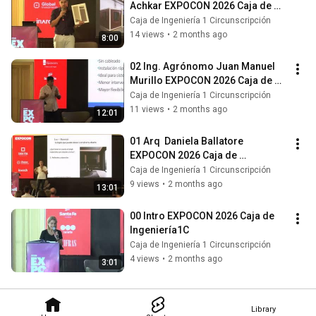
Achkar EXPOCON 2026 Caja de 
Ingenieria1C
Caja de Ingeniería 1 Circunscripción
14 views
•
2 months ago
8:00
02 Ing. Agrónomo Juan Manuel 
Murillo EXPOCON 2026 Caja de 
Ingenieria1C
Caja de Ingeniería 1 Circunscripción
11 views
•
2 months ago
12:01
01 Arq  Daniela Ballatore 
EXPOCON 2026 Caja de 
Ingenieria1C
Caja de Ingeniería 1 Circunscripción
9 views
•
2 months ago
13:01
00 Intro EXPOCON 2026 Caja de 
Ingeniería1C
Caja de Ingeniería 1 Circunscripción
4 views
•
2 months ago
3:01
Library