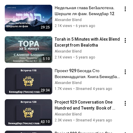
Недельная глава Бег̃аалотеха. 
Шершле ля фам. Бемидбар 12
Alexander Blend
2.1K views
•
6 years ago
29:25
Torah in 5 Minutes with Alex Blend 
Excerpt from Bealotha
Alexander Blend
2.1K views
•
5 years ago
5:10
Проект 929 Беседа Сто 
Восемнадцатая. Книга Бемидбар 
(Числа). Глава 9
Alexander Blend
1.7K views
•
Streamed 4 years ago
29:34
Project 929 Conversation One 
Hundred and Twenty. Book of 
Bamidbar (Numbers). Chapter 11
Alexander Blend
2.3K views
•
Streamed 4 years ago
40:10