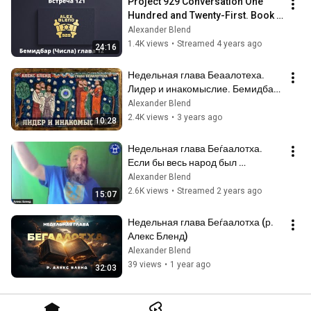
Project 929 Conversation One 
Hundred and Twenty-First. Book 
of Bamidbar (Numbers). Chapter 
Alexander Blend
12
1.4K views
•
Streamed 4 years ago
24:16
Недельная глава Беаалотеха. 
Лидер и инакомыслие. Бемидбар 
11:24-29
Alexander Blend
2.4K views
•
3 years ago
10:28
Недельная глава Беѓаалотха. 
Если бы весь народ был 
пророками
Alexander Blend
2.6K views
•
Streamed 2 years ago
15:07
Недельная глава Беѓаалотха (р. 
Алекс Бленд)
Alexander Blend
39 views
•
1 year ago
32:03