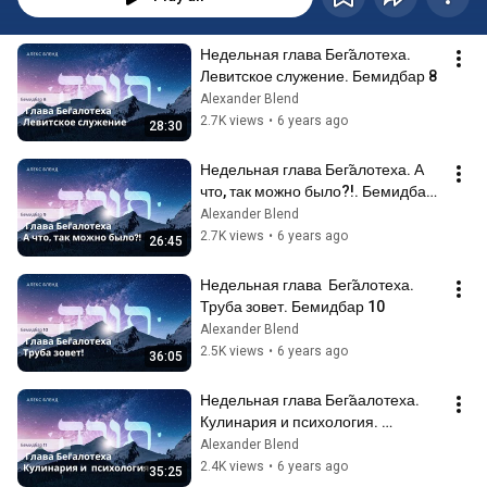
Недельная глава Бег̃алотеха. 
Левитское служение. Бемидбар 8
Alexander Blend
2.7K views
•
6 years ago
28:30
Недельная глава Бег̃алотеха. А 
что, так можно было?!. Бемидбар 
9
Alexander Blend
2.7K views
•
6 years ago
26:45
Недельная глава  Бег̃алотеха. 
Труба зовет. Бемидбар 10
Alexander Blend
2.5K views
•
6 years ago
36:05
Недельная глава Бег̃аалотеха. 
Кулинария и психология. 
Бемидбар 11
Alexander Blend
2.4K views
•
6 years ago
35:25