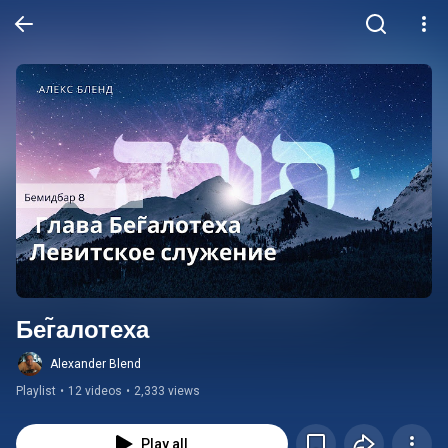
Бег̃алотеха
Alexander Blend
Playlist
•
12 videos
•
2,333 views
Play all