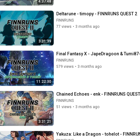
4:37:48
Deltarune - timopy - FINNRUNS QUEST 2
FINNRUNS
77 views
•
3 months ago
3:31:39
Final Fantasy X - JapeDragoon & Tumi8
FINNRUNS
579 views
•
3 months ago
11:22:30
Chained Echoes - enk - FINNRUNS QUEST
FINNRUNS
51 views
•
3 months ago
3:31:21
Yakuza: Like a Dragon - tohelot - FINNR