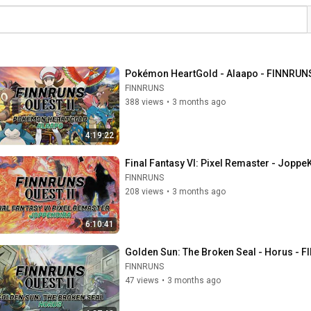
Pokémon HeartGold - Alaapo - FINNRUN
FINNRUNS
388 views
•
3 months ago
4:19:22
Final Fantasy VI: Pixel Remaster - Jopp
FINNRUNS
208 views
•
3 months ago
6:10:41
Golden Sun: The Broken Seal - Horus -
FINNRUNS
47 views
•
3 months ago