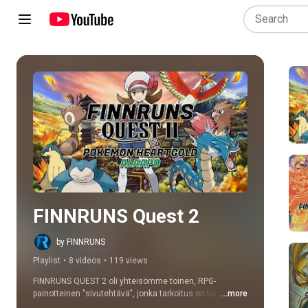
Play all
FINNRUNS Quest 2
by FINNRUNS
Playlist
•
8 videos
•
119 views
FINNRUNS QUEST 2 oli yhteisömme toinen, RPG-
painotteinen "sivutehtävä", jonka tarkoitus on tarjota 
...more
laajempi mahdollisuus pelata ja näyttää usein 