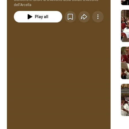
dell'Arcella
Play all