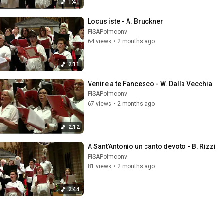
1:41
Locus iste - A. Bruckner
PISAPofmconv
64 views
•
2 months ago
2:11
Venire a te Fancesco - W. Dalla Vecchia
PISAPofmconv
67 views
•
2 months ago
2:12
A Sant'Antonio un canto devoto - B. Rizzi
PISAPofmconv
81 views
•
2 months ago
2:44