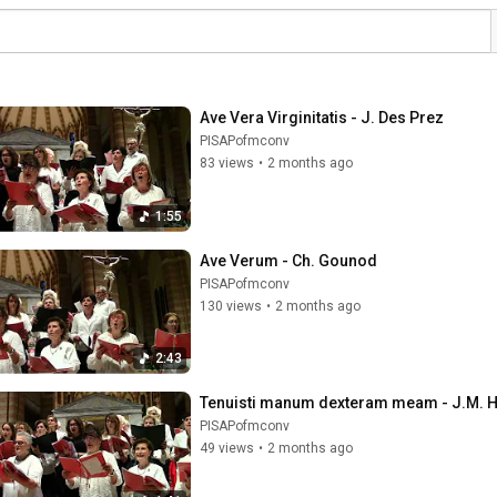
Ave Vera Virginitatis - J. Des Prez
PISAPofmconv
83 views
•
2 months ago
1:55
Ave Verum - Ch. Gounod
PISAPofmconv
130 views
•
2 months ago
2:43
Tenuisti manum dexteram meam - J.M. 
PISAPofmconv
49 views
•
2 months ago