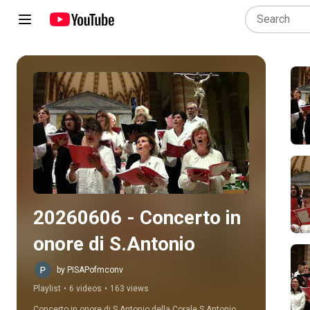
Play all
20260606 - Concerto in 
onore di S.Antonio
by PISAPofmconv
Playlist
•
6 videos
•
163 views
Concerto in onore di S.Antonio della Corale S.Antonio 