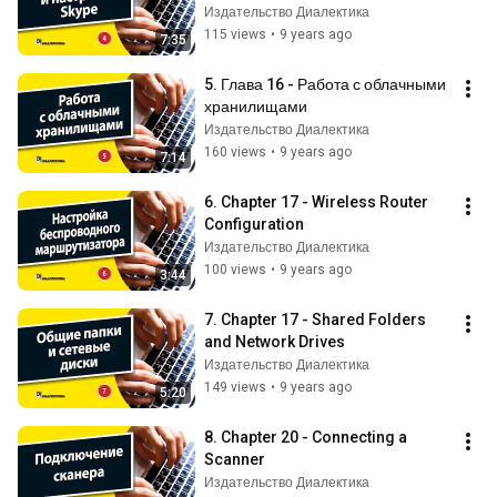
Издательство Диалектика
115 views
•
9 years ago
7:35
5. Глава 16 - Работа с облачными 
хранилищами
Издательство Диалектика
160 views
•
9 years ago
7:14
6. Chapter 17 - Wireless Router 
Configuration
Издательство Диалектика
100 views
•
9 years ago
3:44
7. Chapter 17 - Shared Folders 
and Network Drives
Издательство Диалектика
149 views
•
9 years ago
5:20
8. Chapter 20 - Connecting a 
Scanner
Издательство Диалектика