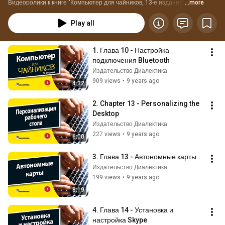
Видеоролики к книге "Компьютер для чайников, 13-е издание"
...more
Play all
1. Глава 10 - Настройка 
подключения Bluetooth
Издательство Диалектика
909 views
•
9 years ago
4:32
2. Chapter 13 - Personalizing the 
Desktop
Издательство Диалектика
227 views
•
9 years ago
6:00
3. Глава 13 - Автономные карты
Издательство Диалектика
199 views
•
9 years ago
8:19
4. Глава 14 - Установка и 
настройка Skype