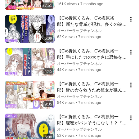
まったのですが、まだ仕事がしたい
161K views
•
7 months ago
37:51
ので秘密です！』1～3話まとめ
【ボイスコミック】
【CV:折原くるみ、CV:梅原裕一
郎】新たな脅威が現れ、多くの被害
が出てしまい・・・『麗しの皇帝陛
オーバーラップチャンネル
下の番に選ばれてしまったのです
62K views
•
7 months ago
5:09
が、まだ仕事がしたいので秘密で
す！』4話1/2【ボイスコミック】
【CV:折原くるみ、CV:梅原裕一
郎】手にした力の大きさに恐怖を覚
え『麗しの皇帝陛下の番に選ばれて
オーバーラップチャンネル
しまったのですが、まだ仕事がした
44K views
•
7 months ago
4:45
いので秘密です！』4話2/2【ボイス
コミック】
【CV:折原くるみ、CV:梅原裕一
郎】皆の命を救うため彼女が選んだ
選択は『麗しの皇帝陛下の番に選ば
オーバーラップチャンネル
れてしまったのですが、まだ仕事が
54K views
•
7 months ago
9:35
したいので秘密です！』4話フル
【ボイスコミック】
【CV:折原くるみ、CV:梅原裕一
郎】秘密がバレそうになり！？『麗
しの皇帝陛下の番に選ばれてしまっ
オーバーラップチャンネル
たのですが、まだ仕事がしたいので
52K views
•
7 months ago
5:08