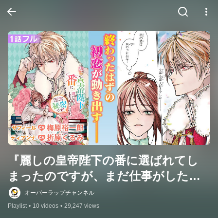
『麗しの皇帝陛下の番に選ばれてし
まったのですが、まだ仕事がしたい
ので秘密です！』ボイスコミック
オーバーラップチャンネル
Playlist
•
10 videos
•
29,247 views