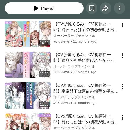
Play all
【CV:折原くるみ、CV:梅原裕一
郎】終わったはずの初恋が動き出す
『麗しの皇帝陛下の番に選ばれてし
オーバーラップチャンネル
まったのですが、まだ仕事がしたい
70K views
•
11 months ago
14:31
ので秘密です！』1話フル【ボイス
コミック】
【CV:折原くるみ、CV:梅原裕一
郎】運命の相手に選ばれたが･･･
『麗しの皇帝陛下の番に選ばれてし
オーバーラップチャンネル
まったのですが、まだ仕事がしたい
36K views
•
11 months ago
12:25
ので秘密です！』２話フル【ボイス
コミック】
【CV:折原くるみ、CV:梅原裕一
郎】皇帝陛下は運命の相手を望んで
いないと知り・・・『麗しの皇帝陛
オーバーラップチャンネル
下の番に選ばれてしまったのです
49K views
•
10 months ago
11:30
が、まだ仕事がしたいので秘密で
す！』３話フル【ボイスコミック】
【CV:折原くるみ、CV:梅原裕一
郎】終わったはずの初恋が動き出す
『麗しの皇帝陛下の番に選ばれてし
オーバーラップチャンネル