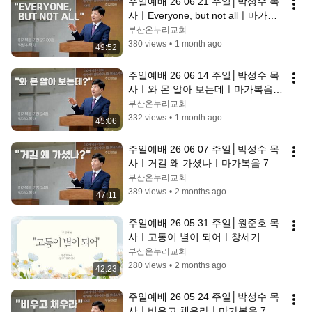
주일예배 26 06 21 주일│박성수 목
사ㅣEveryone, but not allㅣ마가복
음 7장 29 30절│부산온누리교회
부산온누리교회
380 views
•
1 month ago
49:52
주일예배 26 06 14 주일│박성수 목
사ㅣ와 몬 알아 보는데ㅣ마가복음 7
장 24절│부산온누리교회
부산온누리교회
332 views
•
1 month ago
45:06
주일예배 26 06 07 주일│박성수 목
사ㅣ거길 왜 가셨나ㅣ마가복음 7장 
24절│부산온누리교회
부산온누리교회
389 views
•
2 months ago
47:11
주일예배 26 05 31 주일│원준호 목
사ㅣ고통이 별이 되어ㅣ창세기 
11:27-12:3│부산온누리교회
부산온누리교회
280 views
•
2 months ago
42:23
주일예배 26 05 24 주일│박성수 목
사ㅣ비우고 채우라ㅣ마가복음 7장 