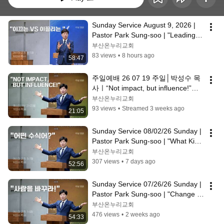
Sunday Service August 9, 2026 | 
Pastor Park Sung-soo | "Leading 
vs. Being Led" | Esther 2:8–11 | ...
부산온누리교회
83 views
•
8 hours ago
58:47
주일예배 26 07 19 주일│박성수 목
사ㅣ“Not impact, but influence!”ㅣ
에스더 1장 21 ~ 22절│부산온누리
부산온누리교회
교회
93 views
•
Streamed 3 weeks ago
21:05
Sunday Service 08/02/26 Sunday | 
Pastor Park Sung-soo | "What Kind 
of Modifier!" | Esther 2:5-7 |...
부산온누리교회
307 views
•
7 days ago
52:56
Sunday Service 07/26/26 Sunday | 
Pastor Park Sung-soo | "Change 
the Person!" | Esther 2:1-4 | Bus...
부산온누리교회
476 views
•
2 weeks ago
54:33