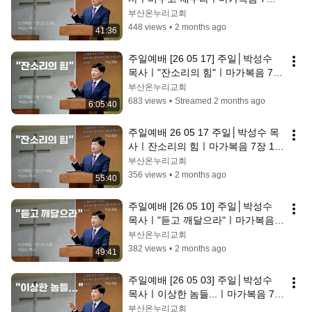
20  23절│부산온누리교회
부산온누리교회
448 views
•
2 months ago
41:36
주일예배 [26 05 17] 주일│박성수 
목사ㅣ"잔소리의 힘"ㅣ마가복음 7장 
17-19절│부산온누리교회
부산온누리교회
683 views
•
Streamed 2 months ago
6:05:40
주일예배 26 05 17 주일│박성수 목
사ㅣ잔소리의 힘ㅣ마가복음 7장 17 
19절│부산온누리교회
부산온누리교회
356 views
•
2 months ago
55:40
주일예배 [26 05 10] 주일│박성수 
목사ㅣ"듣고 깨달으라"ㅣ마가복음 7
장 14-16절│부산온누리교회
부산온누리교회
382 views
•
2 months ago
49:41
주일예배 [26 05 03] 주일│박성수 
목사ㅣ이상한 놈들...ㅣ마가복음 7장 
8절│부산온누리교회
부산온누리교회