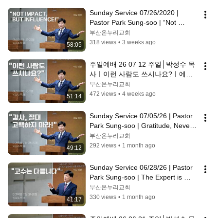
Sunday Service 07/26/2020 | 
Pastor Park Sung-soo | “Not 
impact, but influence!” | Esther 
부산온누리교회
1:21–22 ...
318 views
•
3 weeks ago
58:05
주일예배 26 07 12 주일│박성수 목
사ㅣ이런 사람도 쓰시나요?ㅣ에스
더 1장 10 ~ 11절│부산온누리교회
부산온누리교회
472 views
•
4 weeks ago
51:14
Sunday Service 07/05/26 | Pastor 
Park Sung-soo | Gratitude, Never 
Confess It! | Mark 7:36-37 | Bu...
부산온누리교회
292 views
•
1 month ago
49:12
Sunday Service 06/28/26 | Pastor 
Park Sung-soo | The Expert is 
Different | Mark 7:31-35 | Busan 
부산온누리교회
O...
330 views
•
1 month ago
41:17