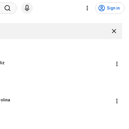
Sign in
liz
rolina