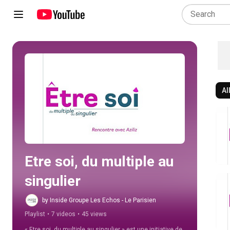
Al
Play all
Etre soi, du multiple au 
singulier
by Inside Groupe Les Echos - Le Parisien
Playlist
•
7 videos
•
45 views
« Etre soi, du multiple au singulier » est une initiative de 