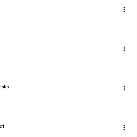
entin
bri