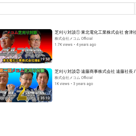
芝刈り対談① 東北電化工業株式会社 會津
株式会社メコム Official
1.7K views
•
4 years ago
19:50
芝刈り対談② 遠藤商事株式会社 遠藤社長 
株式会社メコム Official
1K views
•
3 years ago
35:10