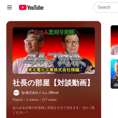
Play all
社長の部屋【対談動画】
by 株式会社メコム Official
Playlist
•
2 videos
•
277 views
あらゆる企業の社長様と対談をさせて頂きます。ぜひご覧
ください！