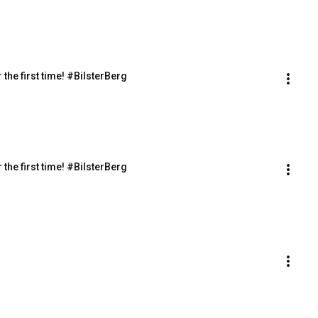
 the first time! #BilsterBerg
 the first time! #BilsterBerg