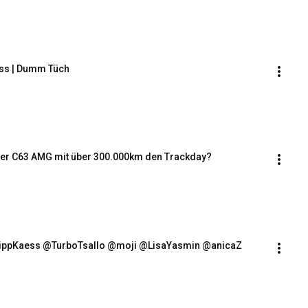
ess | Dumm Tüch
 der C63 AMG mit über 300.000km den Trackday?
ilippKaess @TurboTsallo @moji @LisaYasmin @anicaZ ​