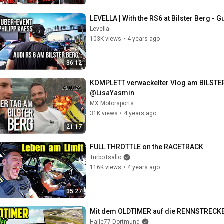
LEVELLA | With the RS6 at Bilster Berg - 
Levella
103K views
•
4 years ago
36:12
KOMPLETT verwackelter Vlog am BILSTE
@LisaYasmin
MX Motorsports
31K views
•
4 years ago
21:17
FULL THROTTLE on the RACETRACK
TurboTsallo
116K views
•
4 years ago
35:27
Mit dem OLDTIMER auf die RENNSTRECKE! 
Halle77 Dortmund