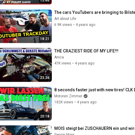
15:46
The cars YouTubers are bringing to Bilster
Art about Life
6.9K views
•
4 years ago
18:21
THE CRAZIEST RIDE OF MY LIFE!!!
Anica
47K views
•
4 years ago
23:36
8 seconds faster just with new tires! CLK
Motoren Zimmer
182K views
•
4 years ago
20:18
MOIS steigt bei ZUSCHAUERN ein und wi
Senpai Mois