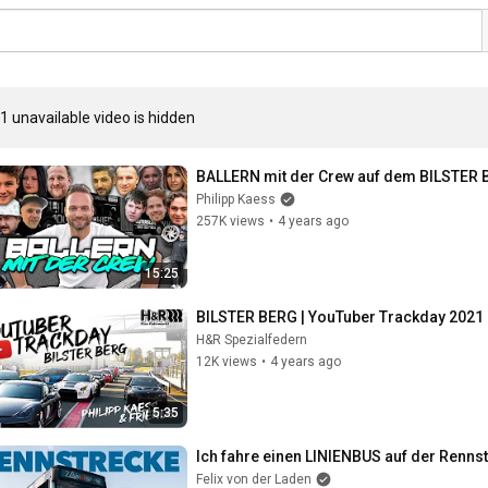
1 unavailable video is hidden
BALLERN mit der Crew auf dem BILSTER 
Philipp Kaess
257K views
•
4 years ago
15:25
BILSTER BERG | YouTuber Trackday 2021 
H&R Spezialfedern
12K views
•
4 years ago
5:35
Ich fahre einen LINIENBUS auf der Renns
Felix von der Laden