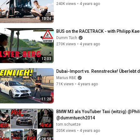
240K views
•
4 years ago
10:24
BUS on the RACETRACK - with Philipp Ka
Dumm Tüch
270K views
•
4 years ago
12:03
Dubai-Import vs. Rennstrecke! Überlebt
Marius RBE
71K views
•
4 years ago
11:20
BMW M3 als YouTuber Taxi (witzig) @Ph
@dummtuech2014
tom.schuetze
205K views
•
4 years ago
28:58