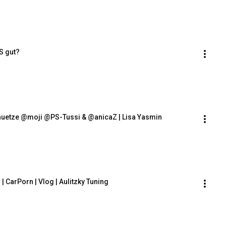
S gut?
uetze @moji @PS-Tussi & @anicaZ | Lisa Yasmin
| CarPorn | Vlog | Aulitzky Tuning