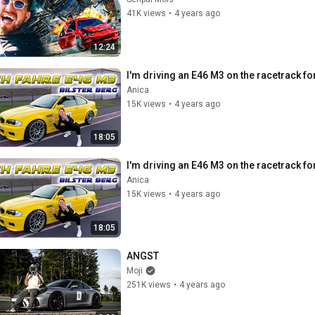
41K views
•
4 years ago
12:24
I'm driving an E46 M3 on the racetrack for
Anica
15K views
•
4 years ago
18:05
I'm driving an E46 M3 on the racetrack for
Anica
15K views
•
4 years ago
18:05
ANGST
Moji
251K views
•
4 years ago