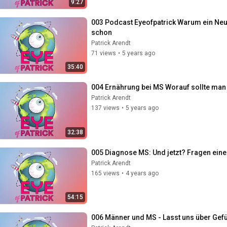
9:27
003 Podcast Eyeofpatrick Warum ein Neur
schon
Patrick Arendt
71 views
•
5 years ago
35:40
004 Ernährung bei MS Worauf sollte man 
Patrick Arendt
137 views
•
5 years ago
32:38
005 Diagnose MS: Und jetzt? Fragen ein
Patrick Arendt
165 views
•
4 years ago
54:15
006 Männer und MS - Lasst uns über Gefu