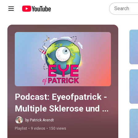
Play all
Podcast: Eyeofpatrick - 
Multiple Sklerose und 
Extremsport
by Patrick Arendt
Playlist
•
9 videos
•
150 views