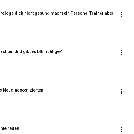
ologe dich nicht gesund macht ein Personal Trainer aber 
achten Und gibt es DIE richtige?
es Neudiagnostizierten
̈hle reden