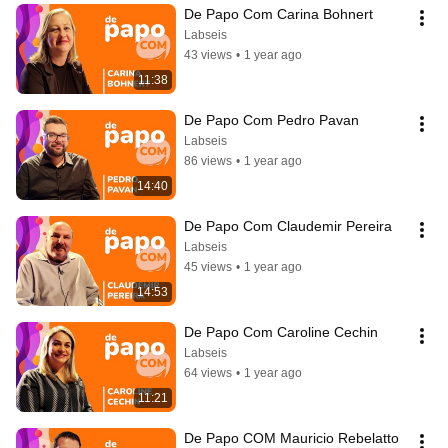
De Papo Com Carina Bohnert
Labseis
43 views
•
1 year ago
11:38
De Papo Com Pedro Pavan
Labseis
86 views
•
1 year ago
14:40
De Papo Com Claudemir Pereira
Labseis
45 views
•
1 year ago
14:53
De Papo Com Caroline Cechin
Labseis
64 views
•
1 year ago
11:21
De Papo COM Mauricio Rebelatto