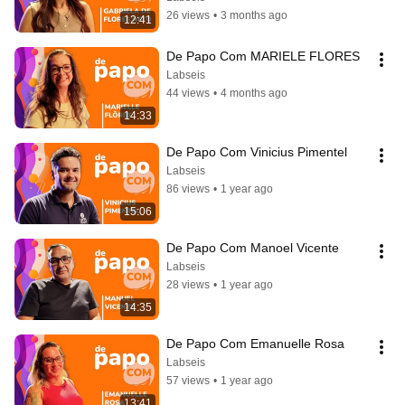
26 views
•
3 months ago
12:41
De Papo Com MARIELE FLORES
Labseis
44 views
•
4 months ago
14:33
De Papo Com Vinicius Pimentel
Labseis
86 views
•
1 year ago
15:06
De Papo Com Manoel Vicente
Labseis
28 views
•
1 year ago
14:35
De Papo Com Emanuelle Rosa
Labseis
57 views
•
1 year ago
13:41