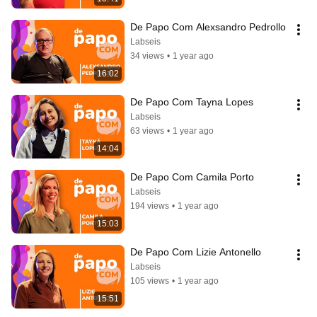
De Papo Com Alexsandro Pedrollo
Labseis
34 views
•
1 year ago
16:02
De Papo Com Tayna Lopes
Labseis
63 views
•
1 year ago
14:04
De Papo Com Camila Porto
Labseis
194 views
•
1 year ago
15:03
De Papo Com Lizie Antonello
Labseis
105 views
•
1 year ago
15:51