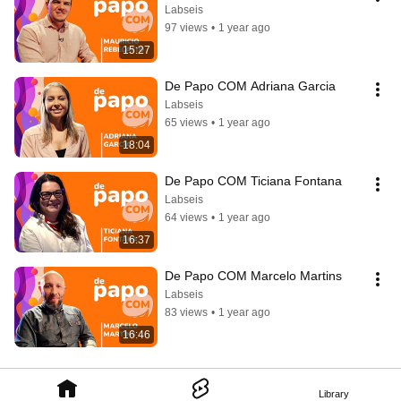
Labseis
97 views
•
1 year ago
15:27
De Papo COM Adriana Garcia
Labseis
65 views
•
1 year ago
18:04
De Papo COM Ticiana Fontana
Labseis
64 views
•
1 year ago
16:37
De Papo COM Marcelo Martins
Labseis
83 views
•
1 year ago
16:46
Library