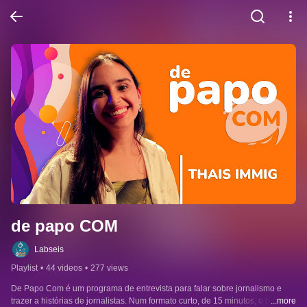
de papo COM
Labseis
Playlist
•
44 videos
•
277 views
De Papo Com é um programa de entrevista para falar sobre jornalismo e 
trazer a histórias de jornalistas. Num formato curto, de 15 minutos, o bate-
...more