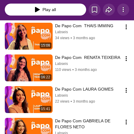
papo  mescla discussões a respeito dos caminhos do jornalismo e entrelaça 
a profissão e a vivência de jornalistas nas diversas áreas de atuação que o 
Play all
campo possibilita.
De Papo Com  THAIS IMMING
Labseis
34 views
•
3 months ago
15:08
De Papo Com  RENATA TEIXEIRA
Labseis
110 views
•
3 months ago
16:22
De Papo Com LAURA GOMES
Labseis
22 views
•
3 months ago
15:41
De Papo Com GABRIELA DE 
FLORES NETO
Labseis