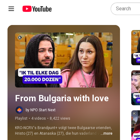
Play all
From Bulgaria with love
by NPO Start Next
Playlist
•
4 videos
•
8,422 views
KRO-NCRV's Brandpunt+ volgt twee Bulgaarse vrienden, 
Hristo (27) en Atanaska (27), die hun vaderland verlieten 
...more
om aan het werk te gaan in Nederland. Hristo is op zoek 