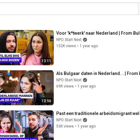
Voor 'k*twerk' naar Nederland | From Bul
NPO Start Next
152K views
•
1 year ago
13:11
Als Bulgaar daten in Nederland... | From 
NPO Start Next
69K views
•
1 year ago
13:56
Past een traditionele arbeidsmigrant wel
NPO Start Next
53K views
•
1 year ago