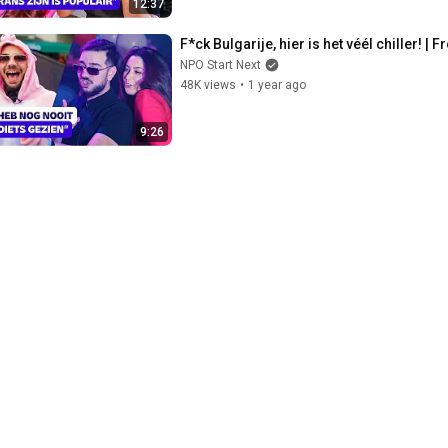
12:37
F*ck Bulgarije, hier is het véél chiller! |
NPO Start Next
48K views
•
1 year ago
9:26