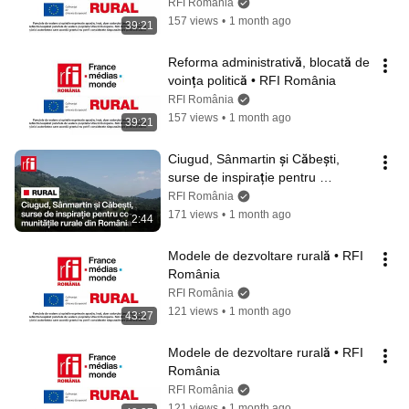
RFI România
157 views
•
1 month ago
39:21
Reforma administrativă, blocată de 
voința politică • RFI România
RFI România
157 views
•
1 month ago
39:21
Ciugud, Sânmartin și Căbești, 
surse de inspirație pentru 
comunitățile rurale din România
RFI România
171 views
•
1 month ago
2:44
Modele de dezvoltare rurală • RFI 
România
RFI România
121 views
•
1 month ago
43:27
Modele de dezvoltare rurală • RFI 
România
RFI România
121 views
•
1 month ago