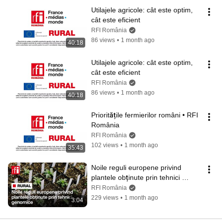
Utilajele agricole: cât este optim, 
cât este eficient
RFI România
86 views
•
1 month ago
40:18
Utilajele agricole: cât este optim, 
cât este eficient
RFI România
86 views
•
1 month ago
40:18
Prioritățile fermierilor români • RFI 
România
RFI România
102 views
•
1 month ago
35:43
Noile reguli europene privind 
plantele obținute prin tehnici 
genomice • RFI România
RFI România
229 views
•
1 month ago
3:04