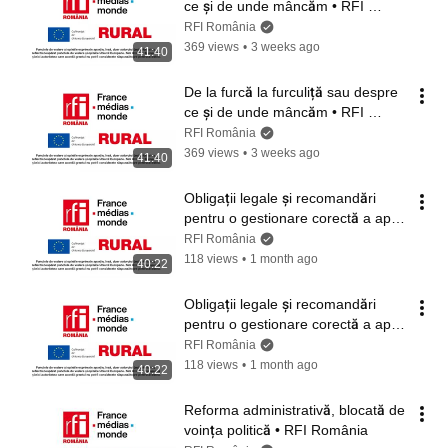
ce și de unde mâncăm • RFI 
România
RFI România
369 views
•
3 weeks ago
41:40
De la furcă la furculiță sau despre 
ce și de unde mâncăm • RFI 
România
RFI România
369 views
•
3 weeks ago
41:40
Obligații legale și recomandări 
pentru o gestionare corectă a apei 
• RFI România
RFI România
118 views
•
1 month ago
40:22
Obligații legale și recomandări 
pentru o gestionare corectă a apei 
• RFI România
RFI România
118 views
•
1 month ago
40:22
Reforma administrativă, blocată de 
voința politică • RFI România