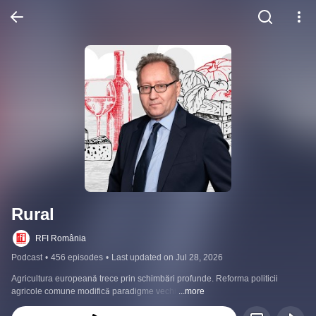
Rural
RFI România
Podcast
•
456 episodes
•
Last updated on Jul 28, 2026
Agricultura europeană trece prin schimbări profunde. Reforma politicii 
agricole comune modifică paradigme vechi.
...more