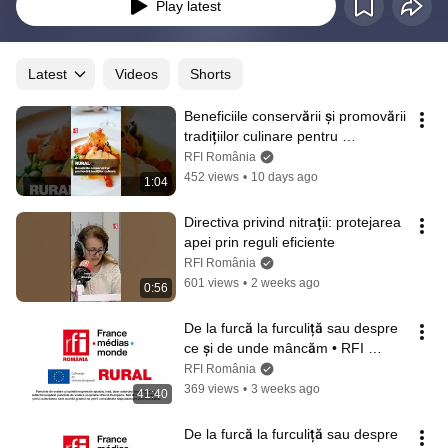
Play latest
Latest
Videos
Shorts
Beneficiile conservării și promovării 
tradițiilor culinare pentru 
producătorii locali
RFI România
452 views
•
10 days ago
1:04
Directiva privind nitrații: protejarea 
apei prin reguli eficiente
RFI România
601 views
•
2 weeks ago
0:56
De la furcă la furculiță sau despre 
ce și de unde mâncăm • RFI 
România
RFI România
369 views
•
3 weeks ago
41:40
De la furcă la furculiță sau despre 