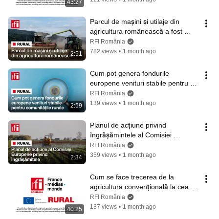
43:27
Parcul de mașini și utilaje din 
agricultura românească a fost 
reînnoit în proporție de 50%–60%
RFI România
782 views
•
1 month ago
2:51
Cum pot genera fondurile 
europene venituri stabile pentru 
comunitățile rurale • RFI România
RFI România
139 views
•
1 month ago
2:59
Planul de acțiune privind 
îngrășămintele al Comisiei 
Europene • RFI România
RFI România
359 views
•
1 month ago
2:34
Cum se face trecerea de la 
agricultura convențională la cea 
conservativă • RFI România
RFI România
137 views
•
1 month ago
40:25