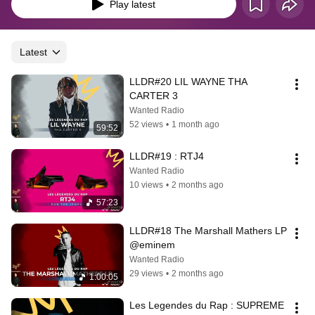
Play latest
Latest
LLDR#20 LIL WAYNE THA 
CARTER 3
Wanted Radio
52 views
•
1 month ago
59:52
LLDR#19 : RTJ4
Wanted Radio
10 views
•
2 months ago
57:23
LLDR#18 The Marshall Mathers LP 
@eminem
Wanted Radio
29 views
•
2 months ago
1:00:05
Les Legendes du Rap : SUPREME 