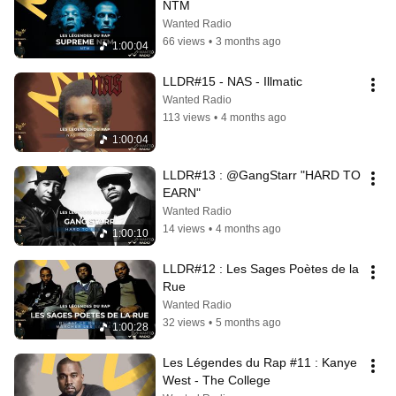
NTM
Wanted Radio
66 views
•
3 months ago
1:00:04
LLDR#15 - NAS - Illmatic
Wanted Radio
113 views
•
4 months ago
1:00:04
LLDR#13 : @GangStarr "HARD TO 
EARN"
Wanted Radio
14 views
•
4 months ago
1:00:10
LLDR#12 : Les Sages Poètes de la 
Rue
Wanted Radio
32 views
•
5 months ago
1:00:28
Les Légendes du Rap #11 : Kanye 
West - The College