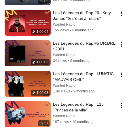
59:05
Les Légendes du Rap #6 : Kery 
James "Si c'était à refaire"
Wanted Radio
155 views
•
8 months ago
1:00:04
Les Légendes du Rap #5 DR.DRE 
: 2001
Wanted Radio
34 views
•
9 months ago
1:00:03
Les Légendes du Rap : LUNATIC 
"MAUVAIS OEIL"
Wanted Radio
1.8K views
•
9 months ago
1:00:03
Les Légendes du Rap : 113 
"Princes de la ville"
Wanted Radio
167 views
•
10 months ago
59:57