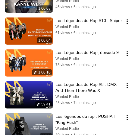
Wanted Radio
45 views
•
5 months ago
1:00:08
Les Légendes du Rap #10 : Sniper
Wanted Radio
61 views
•
6 months ago
1:00:04
Les Légendes du Rap, épisode 9
Wanted Radio
78 views
•
6 months ago
1:00:10
Les Légendes du Rap #8 : DMX - 
And Then There Was X
Wanted Radio
28 views
•
7 months ago
59:41
Les légendes du rap : PUSHA T 
"King Push"
Wanted Radio
20 views
•
8 months ago