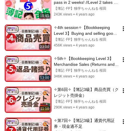
pass in 2 weeks! //Level 2 takes 2 
months!
【簿記･FP】独学ちゃんねる 桜田
243K views
•
4 years ago
10:45
✧4th session✧【Bookkeeping 
Level 3】Buying and selling goods 
(cash, purchases, sales, accounts 
【簿記･FP】独学ちゃんねる 桜田
rece...
456K views
•
4 years ago
23:00
✧5th✧【Bookkeeping Level 3】
Merchandise Sales (Returns and 
Expenses)
【簿記･FP】独学ちゃんねる 桜田
346K views
•
4 years ago
13:00
✧第6回✧【簿記3級】商品売買（ク
レジット売掛金）
【簿記･FP】独学ちゃんねる 桜田
290K views
•
4 years ago
11:10
✧第7回✧【簿記3級】通貨代用証
券・現金過不足