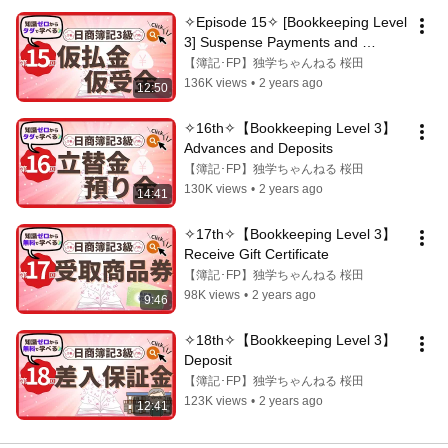
✧Episode 15✧ [Bookkeeping Level 
3] Suspense Payments and 
Suspense Receipts
【簿記･FP】独学ちゃんねる 桜田
136K views
•
2 years ago
12:50
✧16th✧【Bookkeeping Level 3】 
Advances and Deposits
【簿記･FP】独学ちゃんねる 桜田
130K views
•
2 years ago
14:41
✧17th✧【Bookkeeping Level 3】
Receive Gift Certificate
【簿記･FP】独学ちゃんねる 桜田
98K views
•
2 years ago
9:46
✧18th✧【Bookkeeping Level 3】
Deposit
【簿記･FP】独学ちゃんねる 桜田
123K views
•
2 years ago
12:41