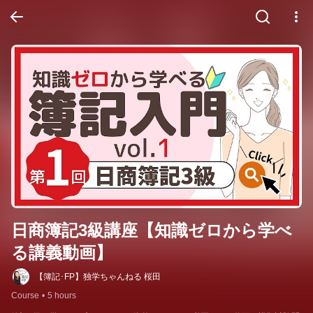
日商簿記3級講座【知識ゼロから学べ
る講義動画】
【簿記･FP】独学ちゃんねる 桜田
Course
•
5 hours