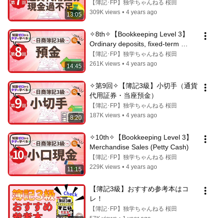
【簿記･FP】独学ちゃんねる 桜田
309K views
•
4 years ago
13:05
✧8th✧【Bookkeeping Level 3】 
Ordinary deposits, fixed-term 
deposits, and current deposits
【簿記･FP】独学ちゃんねる 桜田
261K views
•
4 years ago
14:45
✧第9回✧【簿記3級】小切手（通貨
代用証券・当座預金）
【簿記･FP】独学ちゃんねる 桜田
187K views
•
4 years ago
8:20
✧10th✧【Bookkeeping Level 3】
Merchandise Sales (Petty Cash)
【簿記･FP】独学ちゃんねる 桜田
229K views
•
4 years ago
11:15
【簿記3級】おすすめ参考本はコ
レ！
【簿記･FP】独学ちゃんねる 桜田