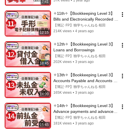
57K views
•
1 year ago
7:41
✧11th✧【Bookkeeping Level 3】 
Bills and Electronically Recorded 
Monetary Claims (Debt)
【簿記･FP】独学ちゃんねる 桜田
214K views
•
4 years ago
12:15
✧12th✧【Bookkeeping Level 3】
Loans and Borrowings
【簿記･FP】独学ちゃんねる 桜田
202K views
•
3 years ago
18:45
✧13th✧【Bookkeeping Level 3】
Accounts Payable and Accounts 
Receivable
【簿記･FP】独学ちゃんねる 桜田
165K views
•
3 years ago
14:00
✧14th✧【Bookkeeping Level 3】
Advance payments and advance 
receipts
【簿記･FP】独学ちゃんねる 桜田
181K views
•
3 years ago
15:45