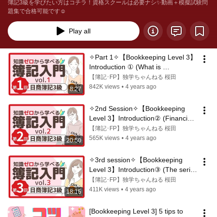
簿記3級を学びたい方はコチラ！資格スクールは必要ナシ✨動画＋模擬試験問
題集で合格可能です☺︎
Play all
✧Part 1✧【Bookkeeping Level 3】
Introduction ① (What is 
bookkeeping?)
【簿記･FP】独学ちゃんねる 桜田
842K views
•
4 years ago
8:27
✧2nd Session✧【Bookkeeping 
Level 3】Introduction② (Financial 
Statements・5 Elements)
【簿記･FP】独学ちゃんねる 桜田
565K views
•
4 years ago
20:50
✧3rd session✧【Bookkeeping 
Level 3】Introduction③ (The series 
of steps)
【簿記･FP】独学ちゃんねる 桜田
411K views
•
4 years ago
18:15
[Bookkeeping Level 3] 5 tips to 