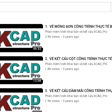
1:  VẼ MÓNG ĐƠN CÔNG TRÌNH THỰC TẾ
Phần mềm triển khai bản vẽ kết cấu kCAD_Pro
3.9K views
•
3 years ago
46:32
2.  VẼ KẾT CẤU CỘT CÔNG TRÌNH THỰC 
Phần mềm triển khai bản vẽ kết cấu kCAD_Pro
1.8K views
•
3 years ago
12:58
3.  VẼ KẾT CẤU DẦM MÁI CÔNG TRÌNH T
Phần mềm triển khai bản vẽ kết cấu kCAD_Pro
1.9K views
•
3 years ago