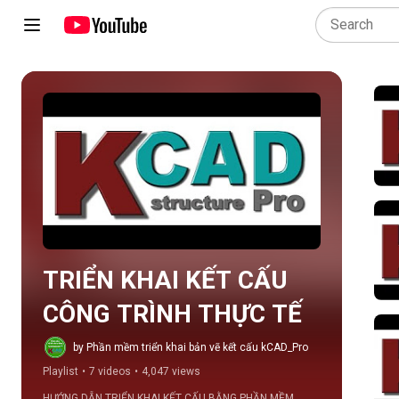
Play all
TRIỂN KHAI KẾT CẤU 
CÔNG TRÌNH THỰC TẾ
by Phần mềm triển khai bản vẽ kết cấu kCAD_Pro
Playlist
•
7 videos
•
4,047 views
HƯỚNG DẪN TRIỂN KHAI KẾT CẤU BẰNG PHẦN MỀM 