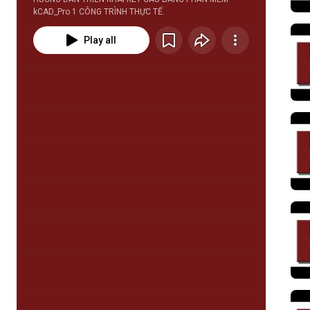
kCAD_Pro 1 CÔNG TRÌNH THỰC TẾ.
Play all