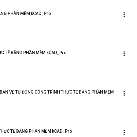
BẰNG PHẦN MỀM kCAD_Pro
THỰC TẾ BẰNG PHẦN MỀM kCAD_Pro
 IN BẢN VẼ TỰ ĐỘNG CÔNG TRÌNH THỰC TẾ BẰNG PHẦN MỀM 
 THỰC TẾ BẰNG PHẦN MỀM kCAD_Pro