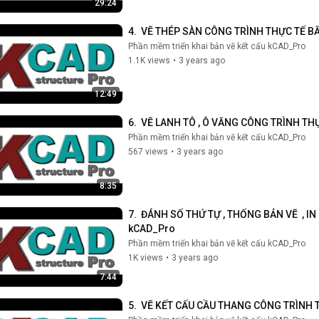
29:24
4.  VẼ THÉP SÀN CÔNG TRÌNH THỰC TẾ 
Phần mềm triển khai bản vẽ kết cấu kCAD_Pro
1.1K views
•
3 years ago
12:49
6.  VẼ LANH TÔ , Ô VĂNG CÔNG TRÌNH 
Phần mềm triển khai bản vẽ kết cấu kCAD_Pro
567 views
•
3 years ago
8:35
7.  ĐÁNH SỐ THỨ TỰ , THỐNG BẢN VẼ  ,
kCAD_Pro
Phần mềm triển khai bản vẽ kết cấu kCAD_Pro
1K views
•
3 years ago
7:44
5.  VẼ KẾT CẤU CẦU THANG CÔNG TRÌNH