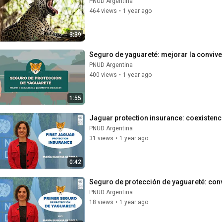
PNUD Argentina
464 views
•
1 year ago
3:39
Seguro de yaguareté: mejorar la convive
PNUD Argentina
400 views
•
1 year ago
1:55
Jaguar protection insurance: coexisten
PNUD Argentina
31 views
•
1 year ago
0:42
Seguro de protección de yaguareté: conv
PNUD Argentina
18 views
•
1 year ago