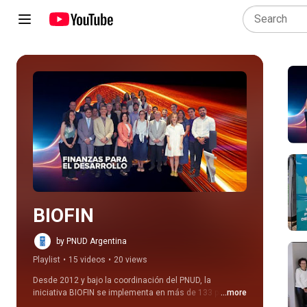
Play all
BIOFIN
by PNUD Argentina
Playlist
•
15 videos
•
20 views
Desde 2012 y bajo la coordinación del PNUD, la 
iniciativa BIOFIN se implementa en más de 133 países, 
...more
incluyendo a la Argentina. Su principal objetivo es 