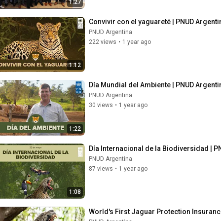
1:27
Convivir con el yaguareté | PNUD Argenti
PNUD Argentina
222 views
•
1 year ago
1:12
Día Mundial del Ambiente | PNUD Argenti
PNUD Argentina
30 views
•
1 year ago
1:22
Día Internacional de la Biodiversidad | 
PNUD Argentina
87 views
•
1 year ago
1:08
World's First Jaguar Protection Insuran