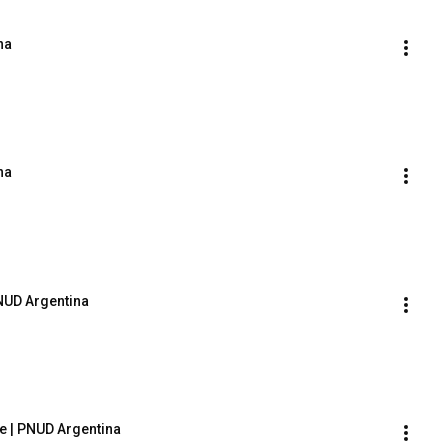
na
na
PNUD Argentina
ce | PNUD Argentina