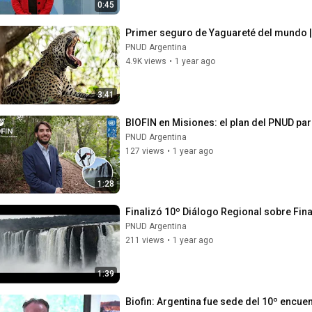
0:45
Primer seguro de Yaguareté del mundo 
PNUD Argentina
4.9K views
•
1 year ago
3:41
BIOFIN en Misiones: el plan del PNUD par
PNUD Argentina
127 views
•
1 year ago
1:28
Finalizó 10º Diálogo Regional sobre Fin
PNUD Argentina
211 views
•
1 year ago
1:39
Biofin: Argentina fue sede del 10º encue