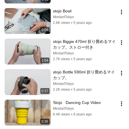
stojo Bowl
MindartTokyo
2.6K views
•
5 years ago
0:09
stojo Biggie 470ml 折り畳めるマイ
カップ。ストロー付き
MindartTokyo
2.7K views
•
5 years ago
1:04
stojo Bottle 590ml 折り畳めるマイ
カップ。
MindartTokyo
2.2K views
•
5 years ago
0:37
Stojo   Dancing Cup Video
MindartTokyo
6.4K views
•
8 years ago
0:36