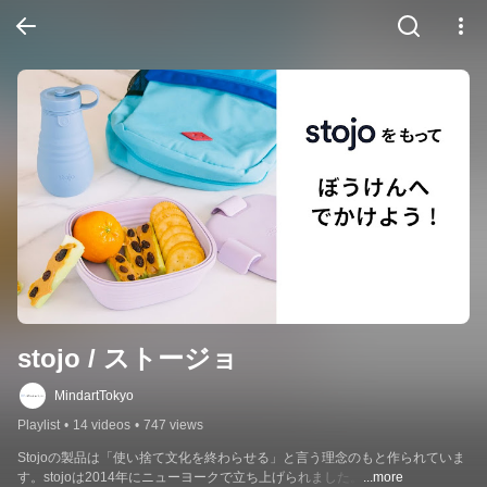
stojo / ストージョ
MindartTokyo
Playlist
•
14 videos
•
747 views
Stojoの製品は「使い捨て文化を終わらせる」と言う理念のもと作られていま
す。stojoは2014年にニューヨークで立ち上げられました。
...more