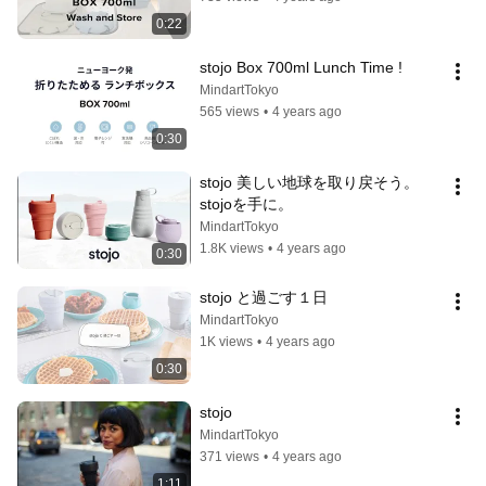
0:22
stojo Box 700ml Lunch Time !
MindartTokyo
565 views
•
4 years ago
0:30
stojo 美しい地球を取り戻そう。
stojoを手に。
MindartTokyo
1.8K views
•
4 years ago
0:30
stojo と過ごす１日
MindartTokyo
1K views
•
4 years ago
0:30
stojo
MindartTokyo
371 views
•
4 years ago
1:11