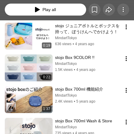
Play all
stojo ジュニアボトルとボックスを
持って、ぼうけんへでかけよう！
MindartTokyo
636 views
•
4 years ago
0:19
stojo Box 9COLOR !!
MindartTokyo
1.5K views
•
4 years ago
0:22
stojo Box 700ml 機能紹介
MindartTokyo
2.4K views
•
5 years ago
1:37
stojo Box 700ml Wash & Store
MindartTokyo
735 views
•
4 years ago