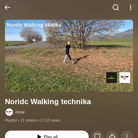
Noridc Walking technika
noow
Playlist
•
11 videos
•
3,710 views
Play all