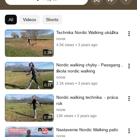
All
Videos
Shorts
Technika Nordic Walking ukážka
noow
4.5K views
•
3 years ago
0:19
Nordic walking chyby - Passgang , 
škola nordic walking
noow
2.1K views
•
3 years ago
0:11
Nordic walking technika  - práca 
rúk
noow
13K views
•
3 years ago
0:30
Nastavenie Nordic Walking palíc
noow