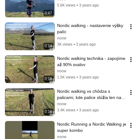
5.6K views
•
3 years ago
0:47
Nordic walking - nastavenie výšky 
palíc
noow
3K views
•
3 years ago
0:14
Nordic walking technika - zapojíme 
až 90% svalov
noow
1.5K views
•
3 years ago
0:16
Nordic walking vs chôdza s 
palicami, kde palice slúžia len na 
roznášanie hmotnosti
noow
3.4K views
•
3 years ago
0:16
Nordic Running a Nordic Walking je 
super kombo
noow