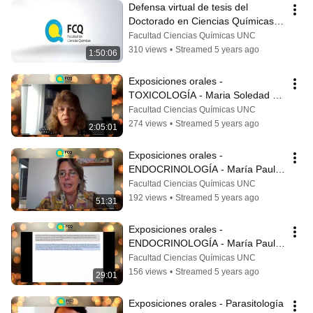
Defensa virtual de tesis del 
Doctorado en Ciencias Químicas 
de Leonardo SILVANE
Facultad Ciencias Químicas UNC
310 views
•
Streamed 5 years ago
1:50:06
Exposiciones orales - 
TOXICOLOGÍA - Maria Soledad 
Arguello
Facultad Ciencias Químicas UNC
274 views
•
Streamed 5 years ago
2:05:01
Exposiciones orales - 
ENDOCRINOLOGÍA - María Paula 
Rodríguez Parte 2
Facultad Ciencias Químicas UNC
192 views
•
Streamed 5 years ago
51:31
Exposiciones orales - 
ENDOCRINOLOGÍA - María Paula 
Rodríguez
Facultad Ciencias Químicas UNC
156 views
•
Streamed 5 years ago
29:01
Exposiciones orales - Parasitología 