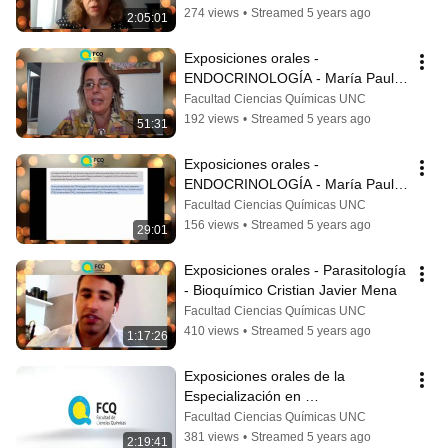
274 views
•
Streamed 5 years ago
2:05:01
Exposiciones orales - 
ENDOCRINOLOGÍA - María Paula 
Rodríguez Parte 2
Facultad Ciencias Químicas UNC
192 views
•
Streamed 5 years ago
51:31
Exposiciones orales - 
ENDOCRINOLOGÍA - María Paula 
Rodríguez
Facultad Ciencias Químicas UNC
156 views
•
Streamed 5 years ago
29:01
Exposiciones orales - Parasitología 
- Bioquímico Cristian Javier Mena
Facultad Ciencias Químicas UNC
410 views
•
Streamed 5 years ago
1:17:26
Exposiciones orales de la 
Especialización en 
BACTERIOLOGÍA.
Facultad Ciencias Químicas UNC
381 views
•
Streamed 5 years ago
2:19:41