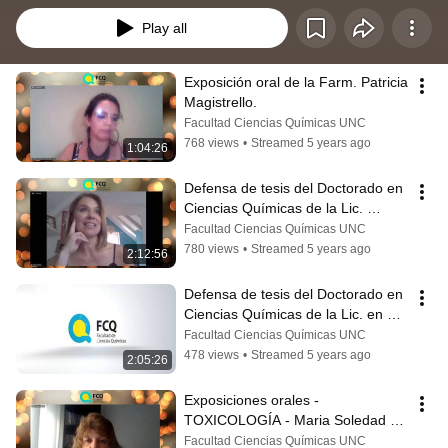
Play all
Exposición oral de la Farm. Patricia 
Magistrello.
Facultad Ciencias Químicas UNC
768 views
•
Streamed 5 years ago
1:04:26
Defensa de tesis del Doctorado en 
Ciencias Químicas de la Lic. 
Claudia Antonella Colque
Facultad Ciencias Químicas UNC
780 views
•
Streamed 5 years ago
2:12:56
Defensa de tesis del Doctorado en 
Ciencias Químicas de la Lic. en 
Biotec. Evangelina Leticia BENIZIO
Facultad Ciencias Químicas UNC
478 views
•
Streamed 5 years ago
2:05:26
Exposiciones orales - 
TOXICOLOGÍA - Maria Soledad 
Arguello
Facultad Ciencias Químicas UNC