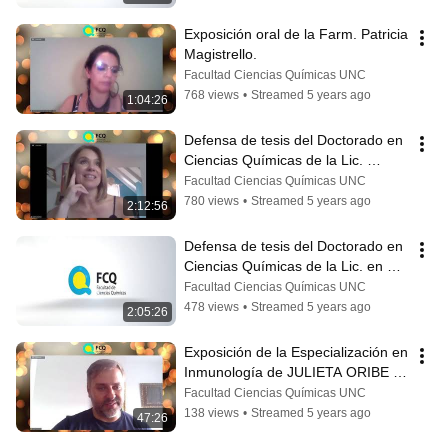
Exposición oral de la Farm. Patricia 
Magistrello.
Facultad Ciencias Químicas UNC
768 views
•
Streamed 5 years ago
1:04:26
Defensa de tesis del Doctorado en 
Ciencias Químicas de la Lic. 
Claudia Antonella Colque
Facultad Ciencias Químicas UNC
780 views
•
Streamed 5 years ago
2:12:56
Defensa de tesis del Doctorado en 
Ciencias Químicas de la Lic. en 
Biotec. Evangelina Leticia BENIZIO
Facultad Ciencias Químicas UNC
478 views
•
Streamed 5 years ago
2:05:26
Exposición de la Especialización en 
Inmunología de JULIETA ORIBE 
BUBICA
Facultad Ciencias Químicas UNC
138 views
•
Streamed 5 years ago
47:26