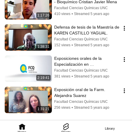
- Bioquímico Cristian Javier Mena
Facultad Ciencias Químicas UNC
410 views
•
Streamed 5 years ago
1:17:26
Defensa de tesis de la Maestría de 
KAREN CASTILLO YAGUAL.
Facultad Ciencias Químicas UNC
152 views
•
Streamed 5 years ago
1:38:31
Exposiciones orales de la 
Especialización en 
BACTERIOLOGÍA.
Facultad Ciencias Químicas UNC
381 views
•
Streamed 5 years ago
2:19:41
Exposición oral de la Farm. 
Alejandra Suarez
Facultad Ciencias Químicas UNC
256 views
•
Streamed 5 years ago
1:31:21
Library