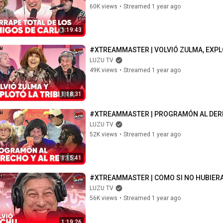
60K views
•
Streamed 1 year ago
1:19:43
#XTREAMMASTER | VOLVIÓ ZULMA, EXPL
LUZU TV
49K views
•
Streamed 1 year ago
1:18:31
#XTREAMMASTER | PROGRAMÓN AL DERE
LUZU TV
52K views
•
Streamed 1 year ago
1:15:41
#XTREAMMASTER | COMO SI NO HUBIER
LUZU TV
56K views
•
Streamed 1 year ago
1:19:26