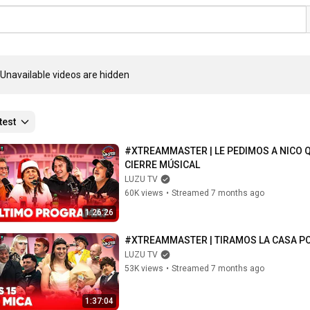
Unavailable videos are hidden
test
#XTREAMMASTER | LE PEDIMOS A NICO 
CIERRE MÚSICAL
LUZU TV
60K views
•
Streamed 7 months ago
1:26:26
#XTREAMMASTER | TIRAMOS LA CASA PO
LUZU TV
53K views
•
Streamed 7 months ago
1:37:04