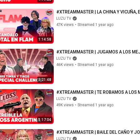
#XTREAMMASTER | LA CHINA Y VICUÑA, E
LUZU TV
47K views
•
Streamed 1 year ago
1:14:58
#XTREAMMASTER | JUGAMOS A LOS ME
LUZU TV
46K views
•
Streamed 1 year ago
1:21:48
#XTREAMMASTER | TE ROBAMOS A LOS 
LUZU TV
49K views
•
Streamed 1 year ago
1:17:04
#XTREAMMASTER | BAILE DEL CAÑO Y J
LUZU TV