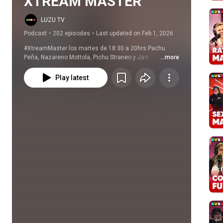
XTREAM MASTER
LUZU TV
Podcast
•
202 episodes
•
Last updated on Feb 1, 2026
#XtreamMaster los martes de 18:30 a 20hrs Pachu 
Peña, Nazareno Mottola, Pichu Straneo y Javi 
...more
Fernandez.
Play latest