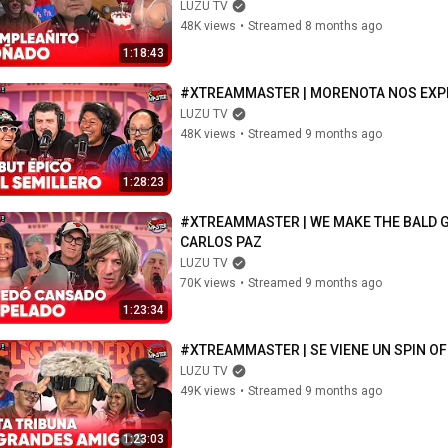
LUZU TV
48K views
•
Streamed 8 months ago
1:18:43
#XTREAMMASTER | MORENOTA NOS EXPL
LUZU TV
48K views
•
Streamed 9 months ago
1:28:23
#XTREAMMASTER | WE MAKE THE BALD GU
CARLOS PAZ
LUZU TV
70K views
•
Streamed 9 months ago
1:23:34
#XTREAMMASTER | SE VIENE UN SPIN OF
LUZU TV
49K views
•
Streamed 9 months ago
1:23:03