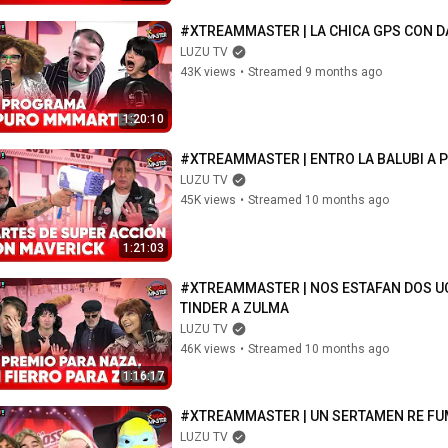
#XTREAMMASTER | LA CHICA GPS CON 
LUZU TV
43K views
•
Streamed 9 months ago
1:20:10
#XTREAMMASTER | ENTRO LA BALUBI A P
LUZU TV
45K views
•
Streamed 10 months ago
1:21:03
#XTREAMMASTER | NOS ESTAFAN DOS UCR
TINDER A ZULMA
LUZU TV
46K views
•
Streamed 10 months ago
1:16:17
#XTREAMMASTER | UN SERTAMEN RE FUM
LUZU TV