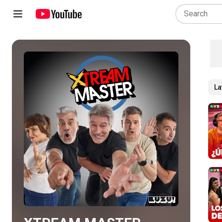
La
Play all