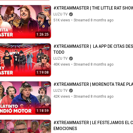
#XTREAMMASTER | THE LITTLE RAT SHO
LUZU TV
51K views
•
Streamed 8 months ago
1:26:25
#XTREAMMASTER |  LA APP DE CITAS DE
TODO
LUZU TV
40K views
•
Streamed 8 months ago
1:19:08
#XTREAMMASTER | MORENOTA TRAE PLAN
LUZU TV
42K views
•
Streamed 8 months ago
1:18:59
#XTREAMMASTER | LE FESTEJAMOS EL C
EMOCIONES