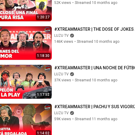
52K views
•
Streamed 10 months ago
1:20:27
#XTREAMMASTER | THE DOSE OF JOKES
LUZU TV
146K views
•
Streamed 10 months ago
1:18:30
#XTREAMMASTER | UNA NOCHE DE FÚTB
LUZU TV
37K views
•
Streamed 10 months ago
1:17:52
#XTREAMMASTER | PACHU Y SUS VIGOR
LUZU TV
59K views
•
Streamed 11 months ago
1:14:02