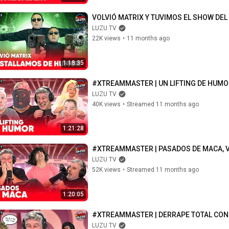
VOLVIÓ MATRIX Y TUVIMOS EL SHOW DE
LUZU TV
22K views
•
11 months ago
1:18:35
#XTREAMMASTER | UN LIFTING DE HUMO
LUZU TV
40K views
•
Streamed 11 months ago
1:21:28
#XTREAMMASTER | PASADOS DE MACA, 
LUZU TV
52K views
•
Streamed 11 months ago
1:20:05
#XTREAMMASTER | DERRAPE TOTAL CON
LUZU TV