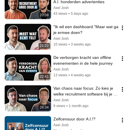
A.I. honderden advertenties
Axel Josh
43 views
•
5 days ago
20:38
"Ik wil een dashboard."Maar wat ga 
je ermee doen?
Axel Josh
10 views
•
3 weeks ago
21:22
De verborgen kracht van offline 
evenementen in de hele journey
Axel Josh
13 views
•
4 weeks ago
22:41
Van chaos naar focus: Zo kies je 
welke recruitment software bij je 
past.
Axel Josh
9 views
•
1 month ago
28:34
Zelfcensuur door A.I.!?
Axel Josh