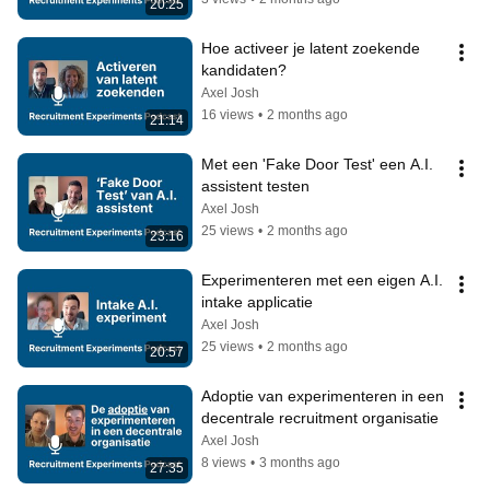
20:25
Hoe activeer je latent zoekende 
kandidaten? ​
Axel Josh
16 views
•
2 months ago
21:14
Met een 'Fake Door Test' een A.I. 
assistent testen
Axel Josh
25 views
•
2 months ago
23:16
Experimenteren met een eigen A.I.  
intake applicatie
Axel Josh
25 views
•
2 months ago
20:57
Adoptie van experimenteren in een 
decentrale recruitment organisatie
Axel Josh
8 views
•
3 months ago
27:35