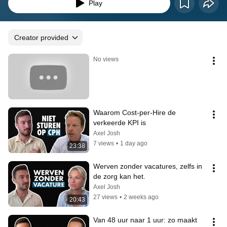
Play
Creator provided
No views
Waarom Cost-per-Hire de 
verkeerde KPI is
Axel Josh
7 views
•
1 day ago
23:38
Werven zonder vacatures, zelfs in 
de zorg kan het.
Axel Josh
27 views
•
2 weeks ago
20:43
Van 48 uur naar 1 uur: zo maakt 