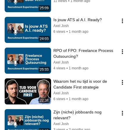
11 views
•
1 month ago
25:09
Is jouw ATS al A.I. Ready?
Axel Josh
6 views
•
1 month ago
24:03
RPO of FPO: Freelance Process 
Outsourcing?
Axel Josh
4 views
•
1 month ago
25:33
Waarom het nu tijd is voor de 
Candidate First strategie
Axel Josh
6 views
•
1 month ago
22:36
Zijn (niche) jobboards nog 
relevant?
Axel Josh
3 views
•
2 months ago