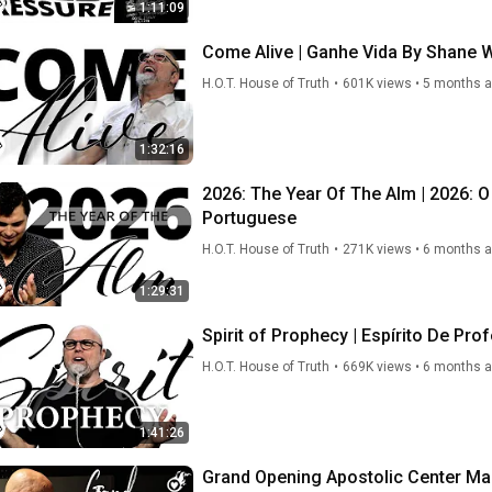
1:11:09
Come Alive | Ganhe Vida By Shane 
H.O.T. House of Truth
•
601K views
•
5 months 
1:32:16
2026: The Year Of The Alm | 2026: O Ano 
Portuguese
H.O.T. House of Truth
•
271K views
•
6 months 
1:29:31
Spirit of Prophecy | Espírito De Pr
H.O.T. House of Truth
•
669K views
•
6 months 
1:41:26
Grand Opening Apostolic Center Ma