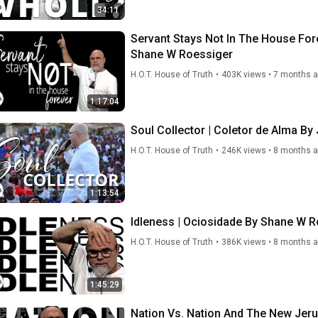
34:11
Servant Stays Not In The House For
Shane W Roessiger
H.O.T. House of Truth
•
403K views
•
7 months 
1:17:04
Soul C
H.O.T. House of Truth
•
246K views
•
8 months 
1:13:54
Idleness | Ociosida
H.O.T. House of Truth
•
386K views
•
8 months 
1:45:29
Nation Vs. Nation And The New Jeru