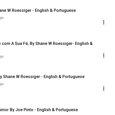
hane W Roessiger - English & Portuguese
ago
o com A Sua Fé, By Shane W Roessiger- English &
ago
By Shane W Roessiger - English & Portuguese
ago
Amor By Joe Pinto - English & Portuguese