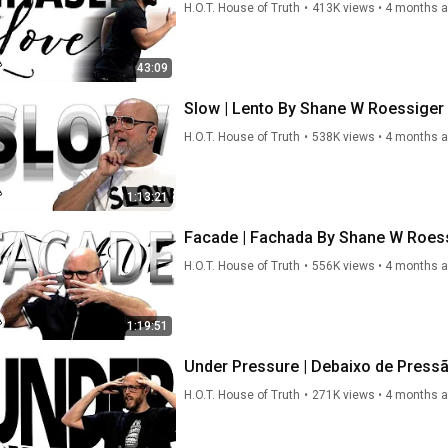
H.O.T. House of Truth
•
413K views
•
4 months 
43:09
Slow | Lento By Shane W Roessiger 
H.O.T. House of Truth
•
538K views
•
4 months 
1:13:21
Facade | Fachada By Shane W Roess
H.O.T. House of Truth
•
556K views
•
4 months 
1:19:51
Under Pressure | Debaixo de Press
H.O.T. House of Truth
•
271K views
•
4 months 