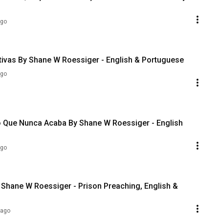
ago
ativas By Shane W Roessiger - English & Portuguese
ago
ago
y Shane W Roessiger - Prison Preaching, English &
 ago