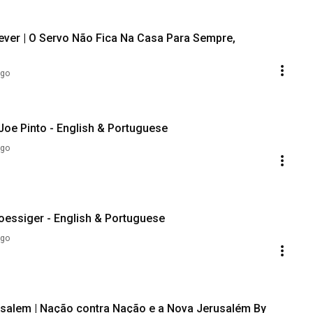
ever | O Servo Não Fica Na Casa Para Sempre,
ago
ollector | Coletor de Alma By Joe Pinto - English & Portuguese
ago
de By Shane W Roessiger - English & Portuguese
ago
salem | Nação contra Nação e a Nova Jerusalém By