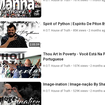
H.O.T. House of Truth
•
167K views
•
1 month a
7:40
Spirit of Python | Espírito De Píton
H.O.T. House of Truth
•
85K views
•
2 months a
2:05:59
Thou Art In Poverty - Você Está Na
Portuguese
H.O.T. House of Truth
•
107K views
•
2 months 
42:32
H.O.T. House of Truth
•
529K views
•
2 months 