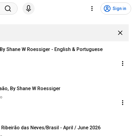
Sign in
 By Shane W Roessiger - English & Portuguese
raão, By Shane W Roessiger
go
read Alone - Ribeirão das Neves/Brasil - April / June 2026