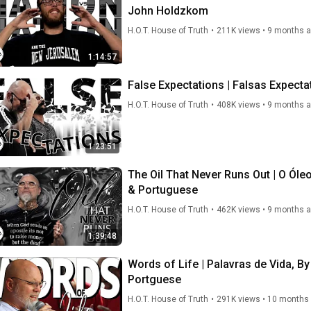
John Holdzkom
H.O.T. House of Truth
•
211K views
•
9 months 
1:14:57
False Expectations | Falsas Expect
H.O.T. House of Truth
•
408K views
•
9 months 
1:23:51
The Oil That Never Runs Out | O Óleo Que Nunca Acaba By Shane W Roessiger - English
& Portuguese
H.O.T. House of Truth
•
462K views
•
9 months 
1:39:48
Words of Life | Palavras de Vida, B
Portguese
H.O.T. House of Truth
•
291K views
•
10 months