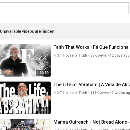
Unavailable videos are hidden
Faith That Works | Fé Que Funciona
H.O.T. House of Truth
•
33K views
•
12 days ago
1:30:59
The Life of Abraham | A Vida de Ab
H.O.T. House of Truth
•
111K views
•
2 weeks a
1:56:45
Manna Outreach - Not B