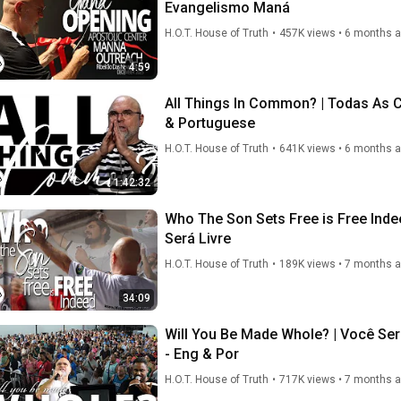
Evangelismo Maná
H.O.T. House of Truth
•
457K views
•
6 months 
4:59
All Things In Common? | Todas As
& Portuguese
H.O.T. House of Truth
•
641K views
•
6 months 
1:42:32
Who The Son Sets Free is Free Inde
Será Livre
H.O.T. House of Truth
•
189K views
•
7 months 
34:09
Will You Be Made Whole? | Você Será Restaurado Por Completo? By Shane W Roessiger
- Eng & Por
H.O.T. House of Truth
•
717K views
•
7 months 