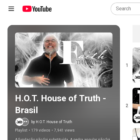
Play all
1
H.O.T. House of Truth - 
2
Brasil
by H.O.T. House of Truth
Playlist
•
179 videos
•
7,941 views
A fundação não foi substituída. A pedra angular não foi 