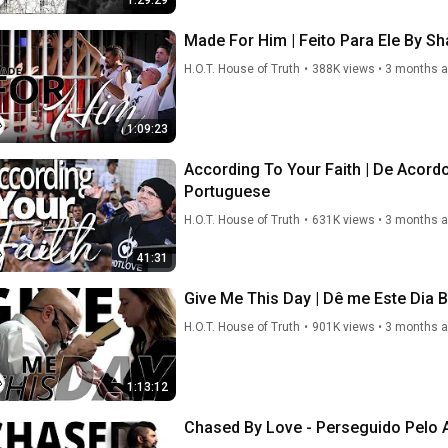
1:29:29
Made For Him | Feito Para Ele By S
H.O.T. House of Truth
•
388K views
•
3 months 
1:09:23
According To Your Faith | De Acord
Portuguese
H.O.T. House of Truth
•
631K views
•
3 months 
41:31
Give Me This Day | Dê me Este Dia 
H.O.T. House of Truth
•
901K views
•
3 months 
1:13:12
Chased By Love - Perseguido Pelo 