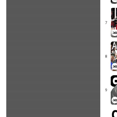
7
8
9