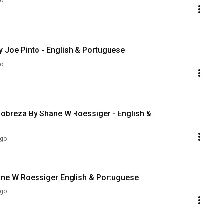
go
 By Joe Pinto - English & Portuguese
go
 Pobreza By Shane W Roessiger - English &
ago
Image-ination | Image-nação By Shane W Roessiger English & Portuguese
ago