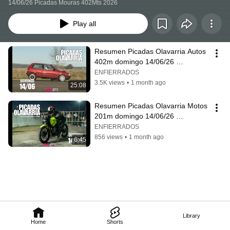
14/06/26 Picadas Mouras 402Mts 2026
Play all
Resumen Picadas Olavarria Autos 
402m domingo 14/06/26 
ENFIERRADOS.COM
ENFIERRADOS
3.5K views
•
1 month ago
25:08
Resumen Picadas Olavarria Motos 
201m domingo 14/06/26 
ENFIERRADOS.COM
ENFIERRADOS
856 views
•
1 month ago
6:45
Library
Home
Shorts