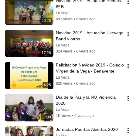
Navidad 2019 - Actuación Primaria 
6º B
La Vega
693 views
•
6 years ago
20:20
Navidad 2019 - Actuación Ukevega 
Band y otros
La Vega
324 views
•
6 years ago
17:28
Felicitación Navidad 2019 - Colegio 
Virgen de la Vega - Benavente
La Vega
820 views
•
6 years ago
4:25
Día de la Paz y la NO Violencia 
2020
La Vega
1K views
•
6 years ago
11:00
Jornadas Puertas Abiertas 2020
La Vega