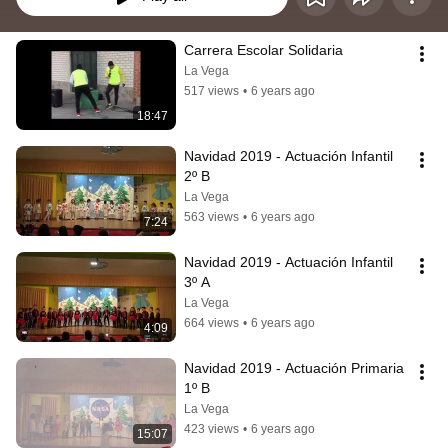
Carrera Escolar Solidaria
La Vega
517 views
•
6 years ago
18:47
Navidad 2019 - Actuación Infantil 
2º B
La Vega
563 views
•
6 years ago
7:24
Navidad 2019 - Actuación Infantil 
3º A
La Vega
664 views
•
6 years ago
4:09
Navidad 2019 - Actuación Primaria 
1º B
La Vega
423 views
•
6 years ago
15:07