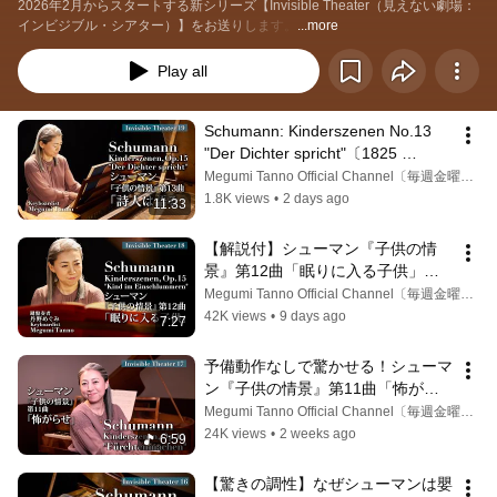
2026年2月からスタートする新シリーズ【Invisible Theater（見えない劇場：
インビジブル・シアター）】をお送りします。
...more
Play all
Schumann: Kinderszenen No.13 
"Der Dichter spricht"〔1825 
Fortepiano〕シューマン『子供の情
Megumi Tanno Official Channel〔毎週金曜17時更新〕
景』終曲「詩人は語る」回帰する精
1.8K views
•
2 days ago
11:33
神の旅
【解説付】シューマン『子供の情
景』第12曲「眠りに入る子供」終
曲へ続く特別な橋渡し。| 
Megumi Tanno Official Channel〔毎週金曜17時更新〕
Schumann: Kinderszenen No.12 
42K views
•
9 days ago
7:27
"Kind im Einschlummern"
予備動作なしで驚かせる！シューマ
ン『子供の情景』第11曲「怖がら
せ」| Schumann: No.11 
Megumi Tanno Official Channel〔毎週金曜17時更新〕
"Fürchtenmachen"〔1825 
24K views
•
2 weeks ago
6:59
Fortepiano〕Megumi Tanno
【驚きの調性】なぜシューマンは嬰