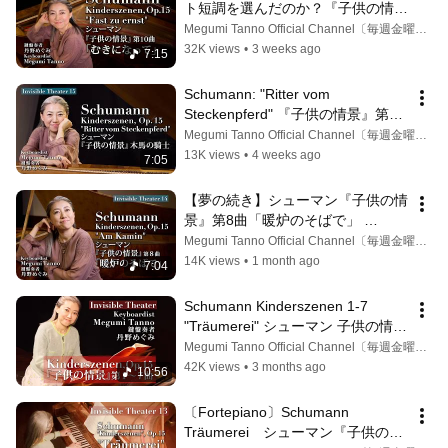
ト短調を選んだのか？『子供の情
景』第10曲「むきになって」| 
Megumi Tanno Official Channel〔毎週金曜17時更新〕
Schumann: Kinderszenen No.10 
32K views
•
3 weeks ago
7:15
"Fast zu ernst"
Schumann: "Ritter vom 
Steckenpferd" 『子供の情景』第9
曲「木馬の騎士」 鉄骨を持たない
Megumi Tanno Official Channel〔毎週金曜17時更新〕
ピアノが歌うシューマンの隠された
13K views
•
4 weeks ago
7:05
技法 〔1825 Fortepiano〕
【夢の続き】シューマン『子供の情
景』第8曲「暖炉のそばで」 
Schumann: Kinderszenen "Am 
Megumi Tanno Official Channel〔毎週金曜17時更新〕
Kamin" (By the Fireside) 〔1825 
14K views
•
1 month ago
7:04
Fortepiano〕
Schumann Kinderszenen 1-7 
"Träumerei" シューマン 子供の情景 
第1曲〜第7曲「トロイメライ」
Megumi Tanno Official Channel〔毎週金曜17時更新〕
【演奏のみ】 Megumi 
42K views
•
3 months ago
10:56
Tanno〔Fortepiano〕
〔Fortepiano〕Schumann 
Träumerei　シューマン『子供の情