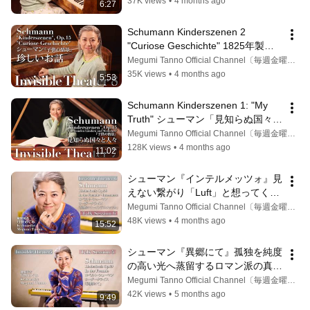
Kinderszenen 3 "Hasche-Mann" 
37K views
•
4 months ago
6:27
【Invisible Theater9 】
Schumann Kinderszenen 2 
"Curiose Geschichte" 1825年製ク
レーマーで描くシューマン『子供の
Megumi Tanno Official Channel〔毎週金曜17時更新〕
情景』「珍しいお話」：4つのペダ
35K views
•
4 months ago
5:53
ルとバッハへのオマージュ
Schumann Kinderszenen 1: "My 
Truth" シューマン「見知らぬ国々と
人々」：音の歴史と真実。私の物語
Megumi Tanno Official Channel〔毎週金曜17時更新〕
が「あなたの物語」になる瞬間
128K views
•
4 months ago
11:02
シューマン『インテルメッツォ』見
えない繋がり「Luft」と想ってくれ
た時間｜Schumann Liederkreis: 
Megumi Tanno Official Channel〔毎週金曜17時更新〕
Invisible Connection "Luft"
48K views
•
4 months ago
15:52
シューマン『異郷にて』孤独を純度
の高い光へ蒸留するロマン派の真髄
と香り｜Schumann Liederkreis "In 
Megumi Tanno Official Channel〔毎週金曜17時更新〕
der Fremde" & Kinderszenen
42K views
•
5 months ago
9:49