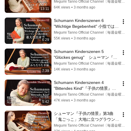
景』第7曲「トロイメライ」白昼夢
Megumi Tanno Official Channel〔毎週金曜17時更新〕
の真実｜NowhereとNow Here。
64K views
•
3 months ago
13:11
Schumann Kinderszenen 6 
"Wichtige Begebenheit" 小指ではな
く親指で歌う？シューマン『子供の
Megumi Tanno Official Channel〔毎週金曜17時更新〕
情景』第6曲「重大な出来事」フォ
55K views
•
3 months ago
6:29
ルテピアノの極意
Schumann Kinderszenen 5 
"Glückes genug"　シューマン『子
供の情景』第5曲「みちたりた幸
Megumi Tanno Official Channel〔毎週金曜17時更新〕
福」結婚前のクララへ贈る愛
14K views
•
3 months ago
7:39
〔Fortepiano〕
Schumann Kinderszenen 4 
"Bittendes Kind"『子供の情景』第4
曲「おねだり（Bitte）」瞬間で色を
Megumi Tanno Official Channel〔毎週金曜17時更新〕
決める！魔法のペダルとシューマン
47K views
•
3 months ago
5:42
〔Fortepiano〕
シューマン『子供の情景』第3曲
「鬼ごっこ」大地に立つグラウンデ
ィングの魔法｜Schumann 
Megumi Tanno Official Channel〔毎週金曜17時更新〕