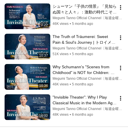
シューマン『子供の情景』「見知ら
ぬ国々と人々」：激動の時代こそ研
ぎ澄ます皮膚感覚と直感｜
Megumi Tanno Official Channel〔毎週金曜17時更新〕
Schumann Kinderszenen 1: Tactile 
46K views
•
5 months ago
7:22
Intuition
The Truth of Träumerei: Sweet 
Pain & Soul's Journey | トロイメラ
イの真実：甘美なる痛みと魂の遍歴
Megumi Tanno Official Channel〔毎週金曜17時更新〕
51K views
•
5 months ago
10:37
Why Schumann's "Scenes from 
Childhood" is NOT for Children: 
The Irony of German Romanticism 
Megumi Tanno Official Channel〔毎週金曜17時更新〕
ロマン主義の真実
46K views
•
5 months ago
10:36
"Invisible Theater": Why I Play 
Classical Music in the Modern Age| 
Megumi Tanno
Megumi Tanno Official Channel〔毎週金曜17時更新〕
48K views
•
6 months ago
16:02