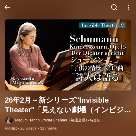
26年2月～新シリーズ"Invisible 
Theater"「見えない劇場（インビジ
ブル・シアター）」
Megumi Tanno Official Channel〔毎週金曜17時更新〕
Playlist
•
20 videos
•
327 views