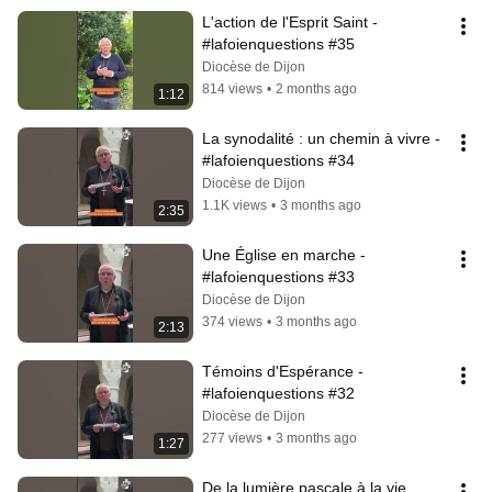
L'action de l'Esprit Saint - 
#lafoienquestions #35
Diocèse de Dijon
814 views
•
2 months ago
1:12
La synodalité : un chemin à vivre - 
#lafoienquestions #34
Diocèse de Dijon
1.1K views
•
3 months ago
2:35
Une Église en marche - 
#lafoienquestions #33
Diocèse de Dijon
374 views
•
3 months ago
2:13
Témoins d'Espérance - 
#lafoienquestions #32
Diocèse de Dijon
277 views
•
3 months ago
1:27
De la lumière pascale à la vie 