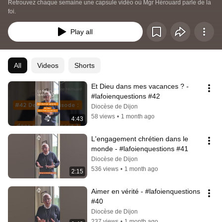
Retrouvez chaque semaine une capsule vidéo où Mgr Hérouard parle de la 
foi.
Play all
All
Videos
Shorts
Et Dieu dans mes vacances ? - 
#lafoienquestions #42
Diocèse de Dijon
58 views
•
1 month ago
4:43
L'engagement chrétien dans le 
monde - #lafoienquestions #41
Diocèse de Dijon
536 views
•
1 month ago
2:15
Aimer en vérité - #lafoienquestions 
#40
Diocèse de Dijon
237 views
•
1 month ago