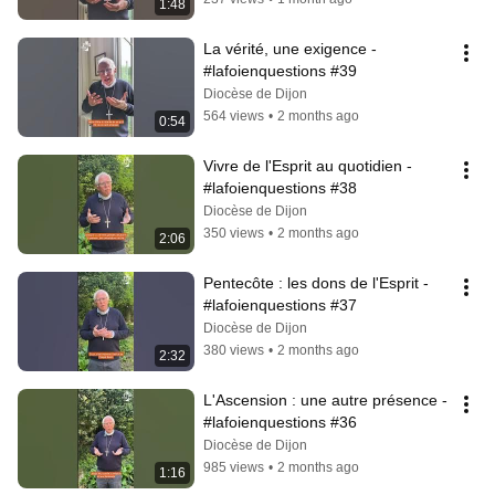
1:48
La vérité, une exigence - 
#lafoienquestions #39
Diocèse de Dijon
564 views
•
2 months ago
0:54
Vivre de l'Esprit au quotidien - 
#lafoienquestions #38
Diocèse de Dijon
350 views
•
2 months ago
2:06
Pentecôte : les dons de l'Esprit - 
#lafoienquestions #37
Diocèse de Dijon
380 views
•
2 months ago
2:32
L'Ascension : une autre présence - 
#lafoienquestions #36
Diocèse de Dijon
985 views
•
2 months ago
1:16