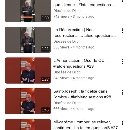
quotidienne - #lafoienquestions 
#31
Diocèse de Dijon
742 views
•
3 months ago
1:30
La Résurrection | Nos 
résurrections - #lafoienquestions 
#30
Diocèse de Dijon
536 views
•
4 months ago
1:21
L'Annonciation : Oser le OUI - 
#lafoienquestions #29
Diocèse de Dijon
348 views
•
4 months ago
1:37
Saint-Joseph : la fidélité dans 
l'ombre - #lafoienquestions #28
Diocèse de Dijon
666 views
•
4 months ago
1:45
Mi-carême : tomber, se relever, 
continuer - La foi en questionS #27