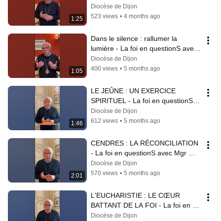
Diocèse de Dijon
523 views
•
4 months ago
1:25
Dans le silence : rallumer la 
lumière - La foi en questionS avec 
Mgr Hérouard #26
Diocèse de Dijon
400 views
•
5 months ago
1:05
LE JEÛNE : UN EXERCICE 
SPIRITUEL - La foi en questionS 
avec Mgr Hérouard #25
Diocèse de Dijon
612 views
•
5 months ago
1:46
CENDRES : LA RÉCONCILIATION 
- La foi en questionS avec Mgr 
Hérouard #24
Diocèse de Dijon
570 views
•
5 months ago
2:01
L'EUCHARISTIE : LE CŒUR 
BATTANT DE LA FOI - La foi en 
questionS avec Mgr Hérouard #23
Diocèse de Dijon