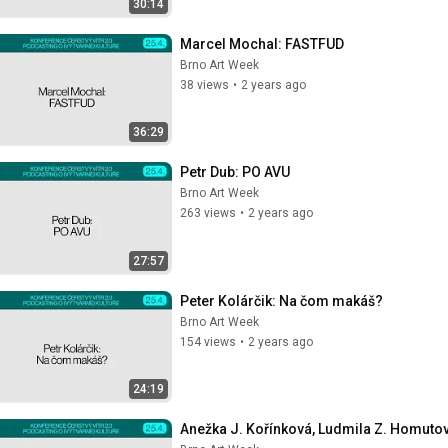
30:14
Marcel Mochal: FASTFUD
Brno Art Week
38 views
•
2 years ago
36:29
Petr Dub: PO AVU
Brno Art Week
263 views
•
2 years ago
27:57
Peter Kolárčik: Na čom makáš?
Brno Art Week
154 views
•
2 years ago
24:19
Anežka J. Kořínková, Ludmila Z. Homutov