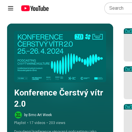
Play all
Konference Čerstvý vítr 
2.0
by Brno Art Week
Playlist
•
17 videos
•
203 views
Dvoudenní konference věnovaná podcastingu jako 