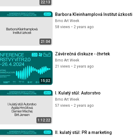
22:13
Barbora Kleinhamplová Institut úzkosti
Brno Art Week
58 views
•
2 years ago
21:04
Závěrečná diskuze - čtvrtek
Brno Art Week
21 views
•
2 years ago
15:02
I. Kulatý stůl: Autorstvo
Brno Art Week
57 views
•
2 years ago
1:12:22
II. kulatý stůl: PR a marketing