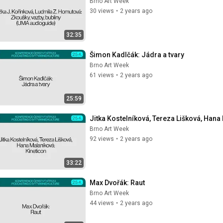
Brno Art Week
30 views
•
2 years ago
32:35
Šimon Kadlčák: Jádra a tvary
Brno Art Week
61 views
•
2 years ago
25:59
Jitka Kostelníková, Tereza Lišková, Hana
Brno Art Week
92 views
•
2 years ago
33:22
Max Dvořák: Raut
Brno Art Week
44 views
•
2 years ago