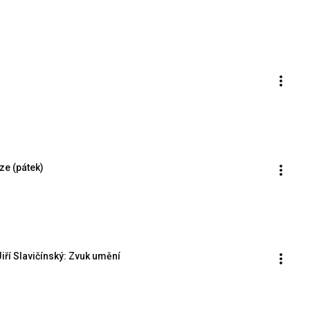
uze (pátek)
iří Slavičínský: Zvuk umění