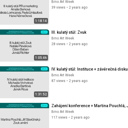
Brno Art Week
39 views
•
2 years ago
1:18:14
III. kulatý stůl: Zvuk
Brno Art Week
28 views
•
2 years ago
1:05:46
IV. kulatý stůl: Instituce + závěrečná disk
Brno Art Week
87 views
•
2 years ago
1:31:52
Zahájení konference + Martina Pouchlá, J
Brno Art Week
117 views
•
2 years ago