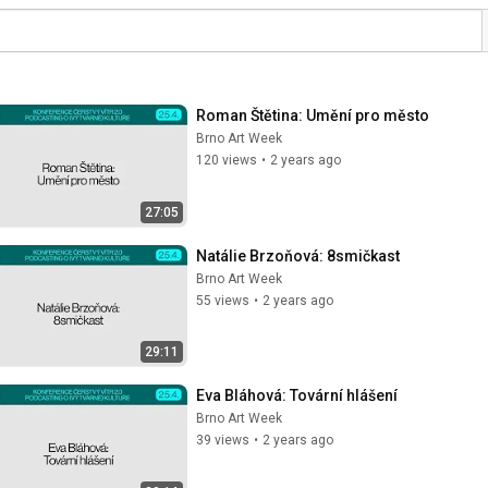
Roman Štětina: Umění pro město
Brno Art Week
120 views
•
2 years ago
27:05
Natálie Brzoňová: 8smičkast
Brno Art Week
55 views
•
2 years ago
29:11
Eva Bláhová: Tovární hlášení
Brno Art Week
39 views
•
2 years ago