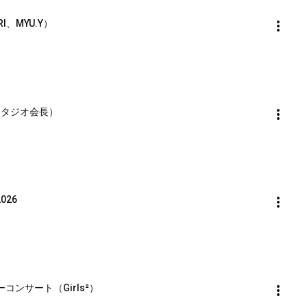
RI、MYU.Y）
ースタジオ会長）
2026
コンサート（Girls²）