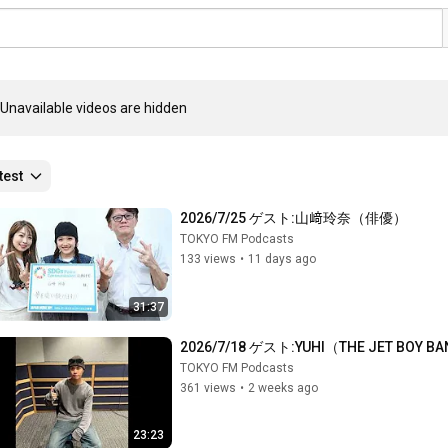
Unavailable videos are hidden
test
2026/7/25 ゲスト:山﨑玲奈（俳優）
TOKYO FM Podcasts
133 views
•
11 days ago
31:37
2026/7/18 ゲスト:YUHI（THE JET BOY B
TOKYO FM Podcasts
361 views
•
2 weeks ago
23:23