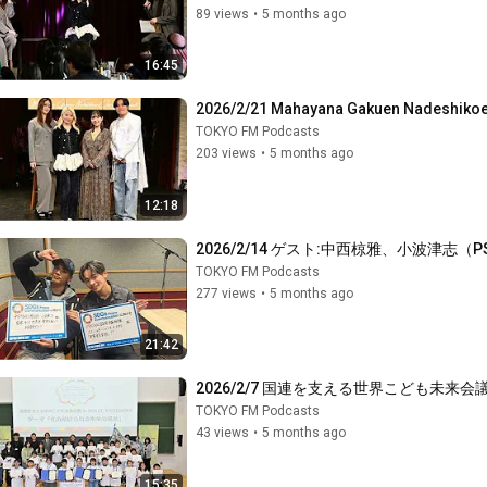
89 views
•
5 months ago
16:45
2026/2/21 Mahayana Gakuen Nadeshikoen 
TOKYO FM Podcasts
203 views
•
5 months ago
12:18
2026/2/14 ゲスト:中西椋雅、小波津志（PSY
TOKYO FM Podcasts
277 views
•
5 months ago
21:42
2026/2/7 国連を支える世界こども未来会議 in 
TOKYO FM Podcasts
43 views
•
5 months ago
15:35