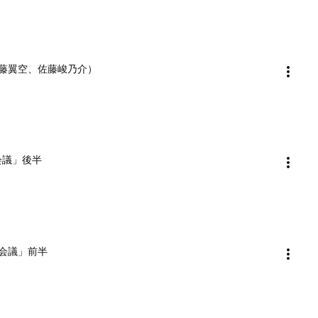
ON（遠藤翼空、佐藤峻乃介）
来会議」後半
来会議」前半