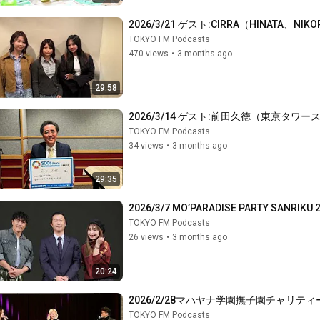
2026/3/21 ゲスト:CIRRA（HINATA、NIKO
TOKYO FM Podcasts
470 views
•
3 months ago
29:58
2026/3/14 ゲスト:前田久徳（東京タワ
TOKYO FM Podcasts
34 views
•
3 months ago
29:35
2026/3/7 MO’PARADISE PARTY SANRIKU 
TOKYO FM Podcasts
26 views
•
3 months ago
20:24
2026/2/28マハヤナ学園撫子園チャリティー
TOKYO FM Podcasts