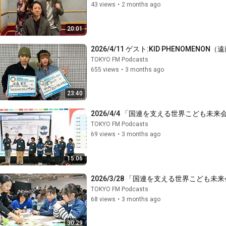
43 views
•
2 months ago
20:01
2026/4/11 ゲスト:KID PHENOMEN
TOKYO FM Podcasts
655 views
•
3 months ago
23:40
2026/4/4 「国連を支える世界こども未
TOKYO FM Podcasts
69 views
•
3 months ago
15:06
2026/3/28 「国連を支える世界こども未
TOKYO FM Podcasts
68 views
•
3 months ago
30:29