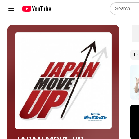
La
Play all