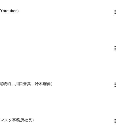
outuber）
NON（岡尾琥珀、川口蒼真、鈴木瑠偉）
ガーマスク事務所社長）