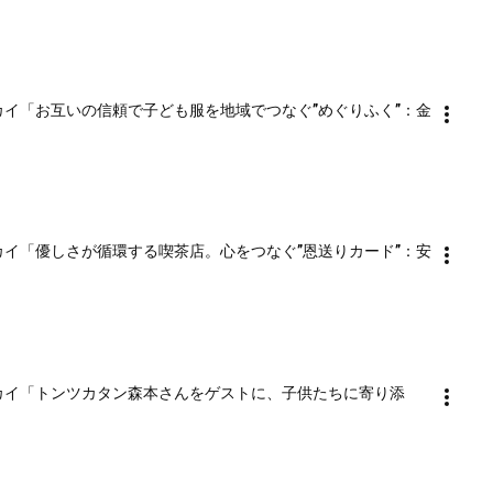
テナブルースカイ「お互いの信頼で子ども服を地域でつなぐ”めぐりふく”：金
テナブルースカイ「優しさが循環する喫茶店。心をつなぐ”恩送りカード”：安
テナブルースカイ「トンツカタン森本さんをゲストに、子供たちに寄り添