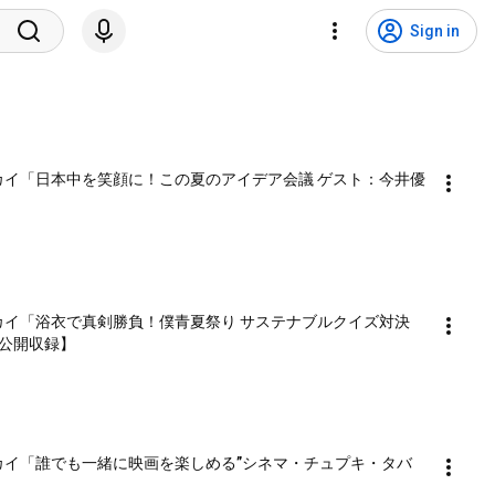
Sign in
テナブルースカイ「日本中を笑顔に！この夏のアイデア会議 ゲスト：今井優
テナブルースカイ「浴衣で真剣勝負！僕青夏祭り サステナブルクイズ対決　
公開収録】
テナブルースカイ「誰でも一緒に映画を楽しめる”シネマ・チュプキ・タバ