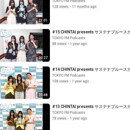
TOKYO FM Podcasts
128 views
•
11 months ago
21:01
#15 CHINTAI presents サステナ
TOKYO FM Podcasts
88 views
•
1 year ago
20:27
#14 CHINTAI presents サステナ
TOKYO FM Podcasts
108 views
•
1 year ago
20:48
#13 CHINTAI presents サステ
TOKYO FM Podcasts
78 views
•
1 year ago