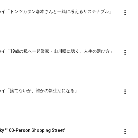
テナブルースカイ「トンツカタン森本さんと一緒に考えるサステナブル」
テナブルースカイ「19歳の私へー起業家・山川咲に聴く、人生の選び方」
ナブルースカイ「捨てないが、誰かの新生活になる」
ky "100-Person Shopping Street"