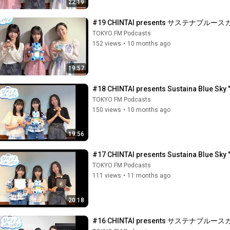
22:19
#19 CHINTAI presents サステ
TOKYO FM Podcasts
152 views
•
10 months ago
19:57
#18 CHINTAI presents Sustaina Blue Sky "
TOKYO FM Podcasts
150 views
•
10 months ago
19:56
#17 CHINTAI presents Sustaina Blue Sky "
TOKYO FM Podcasts
111 views
•
11 months ago
20:18
#16 CHINTAI presents サステ