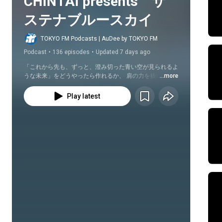
CHINTAI presents　サ
ステナブルースカイ
TOKYO FM Podcasts | AuDee by TOKYO FM
Podcast
•
136 episodes
•
Updated 7 days ago
「これから先も、ずっと、澄み切った青い空が見られるよ
うな未来」をどうやったら作れるか、 肩の力を抜いて、
...more
楽しみながら探していくプログラム「CHINTAI presents 
サステナブルースカイ」！   他にも、CHINTAI presents 
Play latest
きゃりーぱみゅぱみゅ Chapter #0〜Touch Your Heart〜
のアフタートークや「CHINTAI情報局 on the Radio」「聴
いて楽しむ、#住んだら手帳」をお楽しみ下さい。