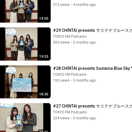
213 views
•
4 months ago
19:50
#29 CHINTAI presents サステナブルース
TOKYO FM Podcasts
303 views
•
5 months ago
19:53
#28 CHINTAI presents Sustaina Blue Sky "Le
TOKYO FM Podcasts
192 views
•
5 months ago
18:30
#27 CHINTAI presents サステ
TOKYO FM Podcasts
324 views
•
6 months ago