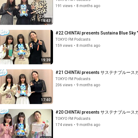
191 views
•
8 months ago
18:43
#22 CHINTAI presents Sustaina Blue Sky "A
TOKYO FM Podcasts
159 views
•
8 months ago
19:39
#21 CHINTAI presents サステナ
TOKYO FM Podcasts
206 views
•
9 months ago
17:40
#20 CHINTAI presents サス
TOKYO FM Podcasts
174 views
•
9 months ago