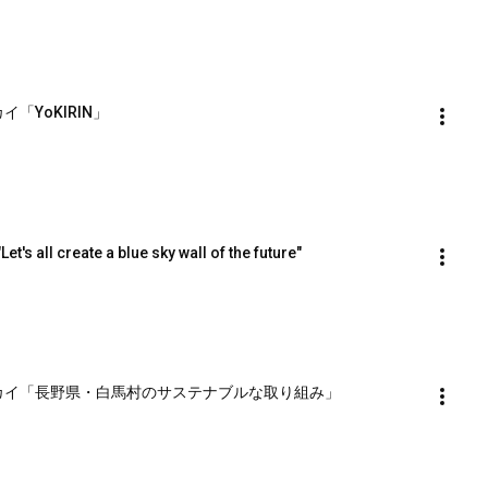
カイ「YoKIRIN」
t's all create a blue sky wall of the future"
ナブルースカイ「長野県・白馬村のサステナブルな取り組み」