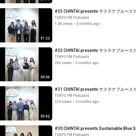
#33 CHINTAI presents サス
TOKYO FM Podcasts
1.3K views
•
3 months ago
31:22
#32 CHINTAI presents サス
TOKYO FM Podcasts
260 views
•
3 months ago
30:06
#31 CHINTAI presents サステ
TOKYO FM Podcasts
224 views
•
4 months ago
30:42
#30 CHINTAI presents Sustainable Blue S
TOKYO FM Podcasts