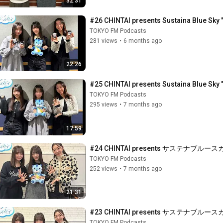
32:31
#26 CHINTAI presents Sustaina Blue Sky 
TOKYO FM Podcasts
281 views
•
6 months ago
22:26
#25 CHINTAI presents Sustaina Blue Sky "
TOKYO FM Podcasts
295 views
•
7 months ago
17:59
#24 CHINTAI presents サステナブ
TOKYO FM Podcasts
252 views
•
7 months ago
21:31
#23 CHINTAI presents サステ
TOKYO FM Podcasts