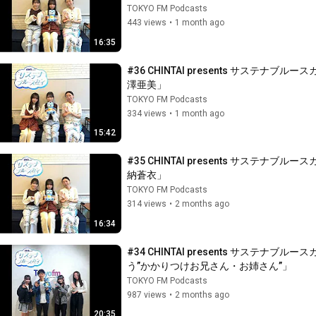
TOKYO FM Podcasts
443 views
•
1 month ago
16:35
#36 CHINTAI presents サス
澤亜美」
TOKYO FM Podcasts
334 views
•
1 month ago
15:42
#35 CHINTAI presents サス
納蒼衣」
TOKYO FM Podcasts
314 views
•
2 months ago
16:34
#34 CHINTAI presents サス
う”かかりつけお兄さん・お姉さん”」
TOKYO FM Podcasts
987 views
•
2 months ago
20:35