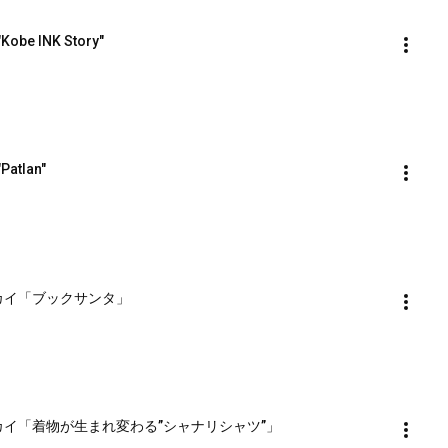
"Kobe INK Story"
Patlan"
ルースカイ「ブックサンタ」
ナブルースカイ「着物が生まれ変わる”シャナリシャツ”」