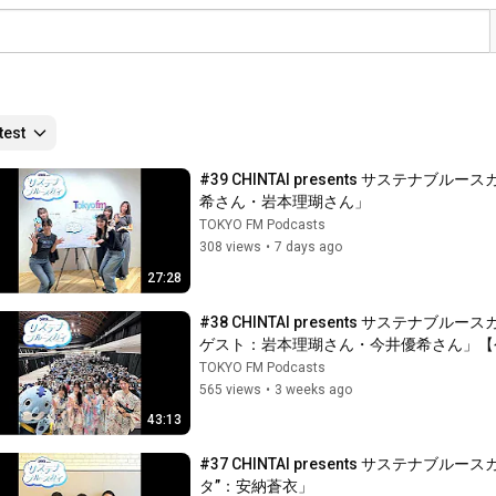
test
#39 CHINTAI presents サス
希さん・岩本理瑚さん」
TOKYO FM Podcasts
308 views
•
7 days ago
27:28
#38 CHINTAI presents サス
ゲスト：岩本理瑚さん・今井優希さん」【
TOKYO FM Podcasts
565 views
•
3 weeks ago
43:13
#37 CHINTAI presents サス
タ”：安納蒼衣」