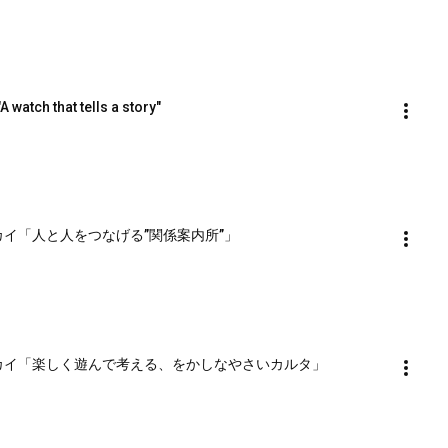
 watch that tells a story"
ブルースカイ「人と人をつなげる”関係案内所”」
テナブルースカイ「楽しく遊んで考える、をかしなやさいカルタ」