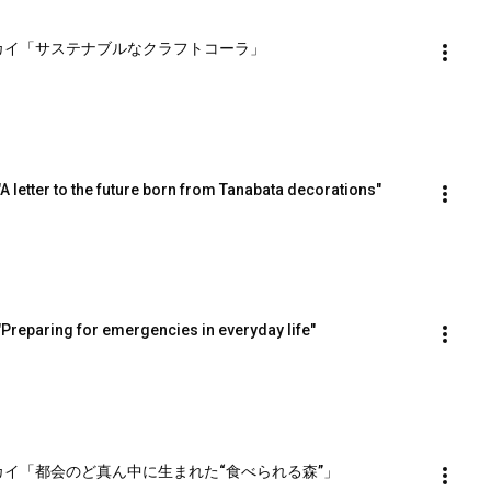
ナブルースカイ「サステナブルなクラフトコーラ」
A letter to the future born from Tanabata decorations"
Preparing for emergencies in everyday life"
ナブルースカイ「都会のど真ん中に生まれた“食べられる森”」