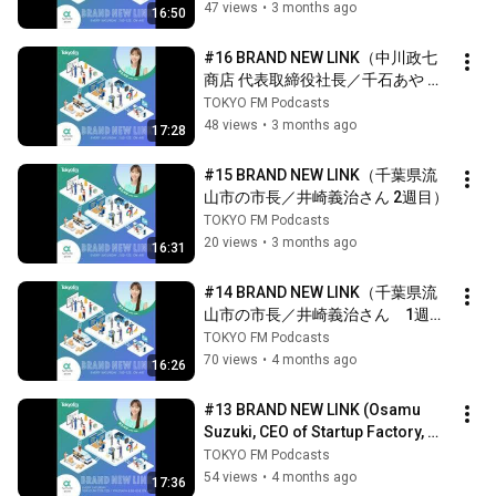
47 views
•
3 months ago
16:50
#16 BRAND NEW LINK（中川政七
商店 代表取締役社長／千石あや さ
ん 1週目）
TOKYO FM Podcasts
48 views
•
3 months ago
17:28
#15 BRAND NEW LINK（千葉県流
山市の市長／井崎義治さん 2週目）
TOKYO FM Podcasts
20 views
•
3 months ago
16:31
#14 BRAND NEW LINK（千葉県流
山市の市長／井崎義治さん　1週
目）
TOKYO FM Podcasts
70 views
•
4 months ago
16:26
#13 BRAND NEW LINK (Osamu 
Suzuki, CEO of Startup Factory, 
Week 2)
TOKYO FM Podcasts
54 views
•
4 months ago
17:36