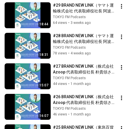
#29 BRAND NEW LINK（ヤマト運
輸株式会社 代表取締役社長 阿波誠
一さん 2週目）
TOKYO FM Podcasts
64 views
•
3 weeks ago
18:44
#28 BRAND NEW LINK（ヤマト運
輸株式会社 代表取締役社長 阿波誠
一さん 1週目）
TOKYO FM Podcasts
78 views
•
4 weeks ago
18:31
#27 BRAND NEW LINK（株式会社
Azoop 代表取締役社長 朴貴頌さん 
2週目）
TOKYO FM Podcasts
44 views
•
1 month ago
15:07
#26 BRAND NEW LINK（株式会社
Azoop 代表取締役社長 朴貴頌さん 
1週目）
TOKYO FM Podcasts
46 views
•
1 month ago
16:07
#25 BRAND NEW LINK（東急百貨