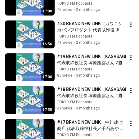
功志さん 2週目）
TOKYO FM Podcasts
76 views
•
2 months ago
17:08
#20 BRAND NEW LINK（カワニシ
カバンプロダクト 代表取締役  川西
功志さん 1週目）
TOKYO FM Podcasts
79 views
•
2 months ago
16:56
#19 BRAND NEW LINK（KASASAGI 
代表取締役社長 塚原龍雲さん 2週
目）
TOKYO FM Podcasts
85 views
•
3 months ago
17:00
#18 BRAND NEW LINK（KASASAGI 
代表取締役社長 塚原龍雲さん 1週
目）
TOKYO FM Podcasts
41 views
•
3 months ago
17:55
#17 BRAND NEW LINK（中川政七
商店 代表取締役社長／千石あや さ
ん 2週目）
TOKYO FM Podcasts