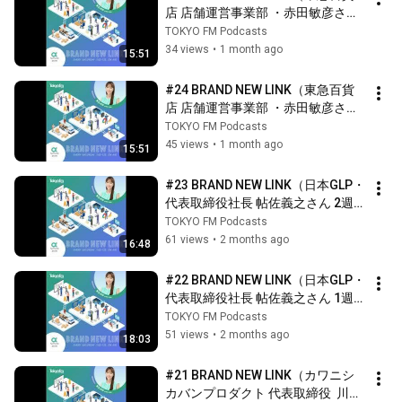
店 店舗運営事業部 ・赤田敏彦さん 
2週目）
TOKYO FM Podcasts
34 views
•
1 month ago
15:51
#24 BRAND NEW LINK（東急百貨
店 店舗運営事業部 ・赤田敏彦さん 
1週目）
TOKYO FM Podcasts
45 views
•
1 month ago
15:51
#23 BRAND NEW LINK（日本GLP・
代表取締役社長 帖佐義之さん 2週
目）
TOKYO FM Podcasts
61 views
•
2 months ago
16:48
#22 BRAND NEW LINK（日本GLP・
代表取締役社長 帖佐義之さん 1週
目）
TOKYO FM Podcasts
51 views
•
2 months ago
18:03
#21 BRAND NEW LINK（カワニシ
カバンプロダクト 代表取締役  川西