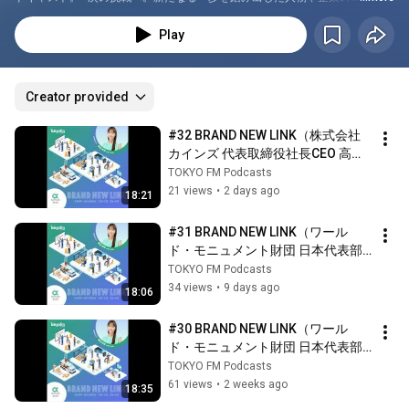
ド ” にフォーカス。ひとつの成功にとどまらずにチャレンジする人物、これ
までの枠にとらわれず業界に新しい潮流を取り込みゲームチェンジを起こす
Play
企業、そんな方々をゲストを迎えて、“新たなステップへ踏み出した背景” や 
“目指すヴィジョン” について伺っていきます。
Creator provided
#32 BRAND NEW LINK（株式会社
カインズ 代表取締役社長CEO 高家
正行さん 1週目）
TOKYO FM Podcasts
21 views
•
2 days ago
18:21
#31 BRAND NEW LINK（ワール
ド・モニュメント財団 日本代表部 
理事長 ディメイ美代子さん 2週目）
TOKYO FM Podcasts
34 views
•
9 days ago
18:06
#30 BRAND NEW LINK（ワール
ド・モニュメント財団 日本代表部 
理事長 ディメイ美代子さん 1週目）
TOKYO FM Podcasts
61 views
•
2 weeks ago
18:35