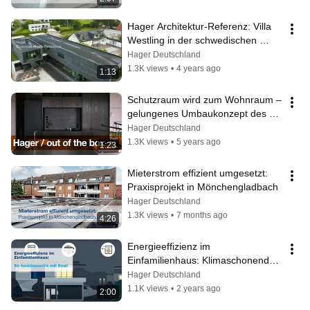
Hager Architektur-Referenz: Villa 
Westling in der schwedischen 
Hauptstadt Stockholm
Hager Deutschland
1.3K views
•
4 years ago
1:13
Schutzraum wird zum Wohnraum – 
gelungenes Umbaukonzept des 
Bunkers Frieda in Hamburg
Hager Deutschland
1.3K views
•
5 years ago
1:23
Mieterstrom effizient umgesetzt: 
Praxisprojekt in Mönchengladbach
Hager Deutschland
1.3K views
•
7 months ago
4:26
Energieeffizienz im 
Einfamilienhaus: Klimaschonendes 
Bauen mit dem flow 
Hager Deutschland
Energiemanagement
1.1K views
•
2 years ago
2:00