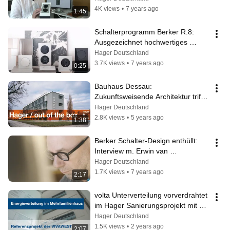
mehr" im Design
4K views
•
7 years ago
1:45
Schalterprogramm Berker R.8: 
Ausgezeichnet hochwertiges 
Design für moderne Innenräume – 
Hager Deutschland
Werbespot
3.7K views
•
7 years ago
0:25
Bauhaus Dessau: 
Zukunftsweisende Architektur trifft 
auf erprobte Hager-
Hager Deutschland
Gebäudetechnik
2.8K views
•
5 years ago
1:38
Berker Schalter-Design enthüllt: 
Interview m. Erwin van 
Handenhoven, Design-Director der 
Hager Deutschland
Hager Group
1.7K views
•
7 years ago
2:17
volta Unterverteilung vorverdrahtet 
im Hager Sanierungsprojekt mit 
dem Wohnungsunternehmen 
Hager Deutschland
VIVAWEST
1.5K views
•
2 years ago
2:07