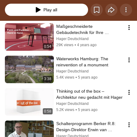
Play all
Maßgeschneiderte 
Gebäudetechnik für Ihre 
Architektur-Projekte – mit  Hager.
Hager Deutschland
29K views
•
4 years ago
0:54
Waterworks Hamburg: The 
reinvention of a monument
Hager Deutschland
5.4K views
•
5 years ago
3:38
Thinking out of the box – 
Architektur neu gedacht mit Hager
Hager Deutschland
5.2K views
•
5 years ago
0:58
Schalterprogramm Berker R.8: 
Design-Direktor Erwin van 
Handenhoven zu "weniger ist 
Hager Deutschland