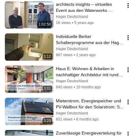
architects insights – virtuelles 
Event aus den Waterworks 
Hamburg
Hager Deutschland
1K views
•
5 years ago
1:02:50
Individuelle Berker 
Schalterprogramme aus der Hager 
Manufaktur im Niedrigenergie-
Hager Deutschland
Haus KfW 40
987 views
•
2 years ago
1:12
Haus E: Wohnen & Arbeiten in 
nachhaltiger Architektur mit runden 
Schaltern sowie smarter PV-
Hager Deutschland
Wallbox
640 views
•
10 months ago
3:01
Mieterstrom, Energiespeicher und 
PV-Wallbox für den Solarstrom: So 
geht Energiewende im Bestand
Hager Deutschland
601 views
•
8 months ago
3:23
Zuverlässige Energieverteilung für 