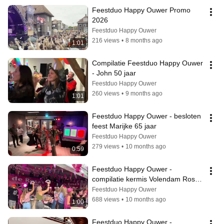
Feestduo Happy Ouwer Promo 
2026
Feestduo Happy Ouwer
216 views
•
8 months ago
1:01
Compilatie Feestduo Happy Ouwer 
- John 50 jaar
Feestduo Happy Ouwer
260 views
•
9 months ago
1:01
Feestduo Happy Ouwer - besloten 
feest Marijke 65 jaar
Feestduo Happy Ouwer
279 views
•
10 months ago
0:59
Feestduo Happy Ouwer - 
compilatie kermis Volendam Rosa’s 
kermistent 
Feestduo Happy Ouwer
688 views
•
10 months ago
1:00
Feestduo Happy Ouwer - 