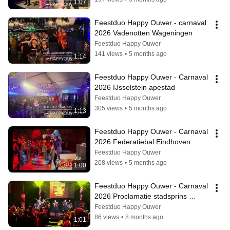
1:07
Feestduo Happy Ouwer - carnaval 
2026 Vadenotten Wageningen
Feestduo Happy Ouwer
141 views
•
5 months ago
1:14
Feestduo Happy Ouwer - Carnaval 
2026 IJsselstein apestad
Feestduo Happy Ouwer
305 views
•
5 months ago
1:13
Feestduo Happy Ouwer - Carnaval 
2026 Federatiebal Eindhoven
Feestduo Happy Ouwer
208 views
•
5 months ago
1:00
Feestduo Happy Ouwer - Carnaval 
2026 Proclamatie stadsprins 
Nijmegen
Feestduo Happy Ouwer
86 views
•
8 months ago
1:01