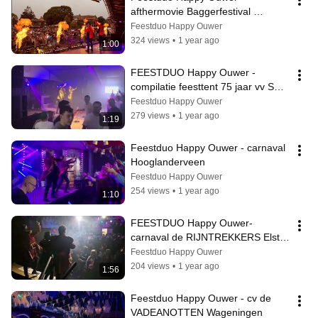
afthermovie Baggerfestival 
Sliedrecht
Feestduo Happy Ouwer
324 views
•
1 year ago
1:00
FEESTDUO Happy Ouwer - 
compilatie feesttent 75 jaar vv SCP 
Puiflijk
Feestduo Happy Ouwer
279 views
•
1 year ago
1:19
Feestduo Happy Ouwer - carnaval 
Hooglanderveen
Feestduo Happy Ouwer
254 views
•
1 year ago
1:10
FEESTDUO Happy Ouwer- 
carnaval de RIJNTREKKERS Elst 
Utrecht
Feestduo Happy Ouwer
204 views
•
1 year ago
1:56
Feestduo Happy Ouwer - cv de 
VADEANOTTEN Wageningen