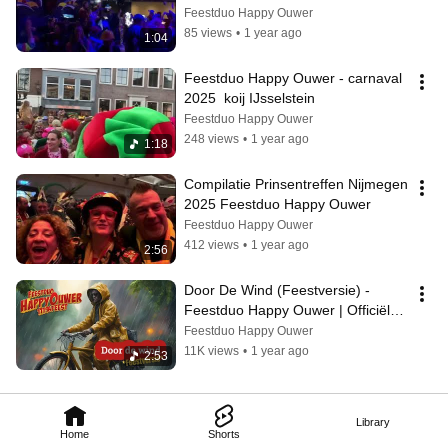
Feestduo Happy Ouwer
85 views
•
1 year ago
1:04
Feestduo Happy Ouwer - carnaval 
2025  koij IJsselstein
Feestduo Happy Ouwer
248 views
•
1 year ago
1:18
Compilatie Prinsentreffen Nijmegen 
2025 Feestduo Happy Ouwer
Feestduo Happy Ouwer
412 views
•
1 year ago
2:56
Door De Wind (Feestversie) - 
Feestduo Happy Ouwer | Officiële 
Video 2025
Feestduo Happy Ouwer
11K views
•
1 year ago
2:53
Library
Home
Shorts