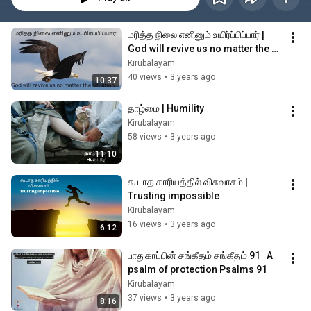
மரித்த நிலை எனினும் உயிர்ப்பிப்பார் | 
God will revive us no matter the 
situation
Kirubalayam
40 views
•
3 years ago
10:37
தாழ்மை | Humility
Kirubalayam
58 views
•
3 years ago
11:10
கூடாத காரியத்தில் விசுவாசம் | 
Trusting impossible
Kirubalayam
16 views
•
3 years ago
6:12
பாதுகாப்பின் சங்கீதம் சங்கீதம் 91   A 
psalm of protection Psalms 91
Kirubalayam
37 views
•
3 years ago
8:16