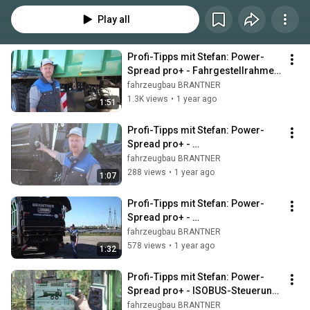
Play all
Profi-Tipps mit Stefan: Power-
Spread pro+ - Fahrgestellrahmen 
im Detail
fahrzeugbau BRANTNER
1.3K views
•
1 year ago
1:51
Profi-Tipps mit Stefan: Power-
Spread pro+ - 
Fremdkörperklappe im Detail
fahrzeugbau BRANTNER
288 views
•
1 year ago
1:07
Profi-Tipps mit Stefan: Power-
Spread pro+ - 
Grenzstreueinrichtung im Detail
fahrzeugbau BRANTNER
578 views
•
1 year ago
1:32
Profi-Tipps mit Stefan: Power-
Spread pro+ - ISOBUS-Steuerung 
im Detail
fahrzeugbau BRANTNER