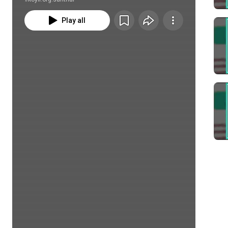
-சந்தை/santhai
Play all