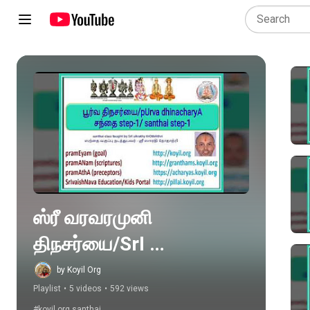
Play all
ஸ்ரீ வரவரமுனி 
திநசர்யை/SrI 
varavaramuni 
by Koyil Org
Playlist
•
5 videos
•
592 views
dhinacharyA 
#koyil.org.santhai