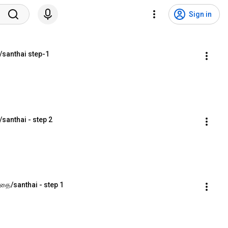
Sign in
/santhai step-1
santhai - step 2
்தை/santhai - step 1