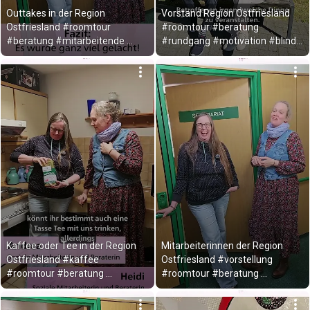
Outtakes in der Region 
Vorstand Region Ostfriesland 
Ostfriesland #roomtour 
#roomtour #beratung 
#beratung #mitarbeitende 
#rundgang #motivation #blind 
#rundgang #lachen
#ehrenamt #engagement
Kaffee oder Tee in der Region 
Mitarbeiterinnen der Region 
Ostfriesland #kaffee 
Ostfriesland #vorstellung 
#roomtour #beratung 
#roomtour #beratung 
#mitarbeitende #rundgang
#mitarbeitende #rundgang