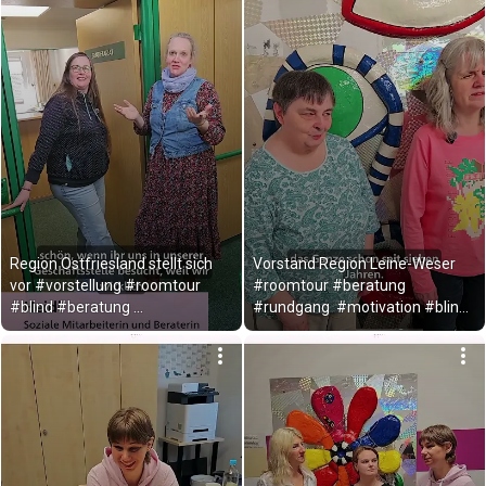
Region Ostfriesland stellt sich 
Vorstand Region Leine-Weser 
vor #vorstellung #roomtour 
#roomtour #beratung 
#blind #beratung 
#rundgang  #motivation #blind 
#mitarbeitende #rundgang
#ehrenamt #engagement