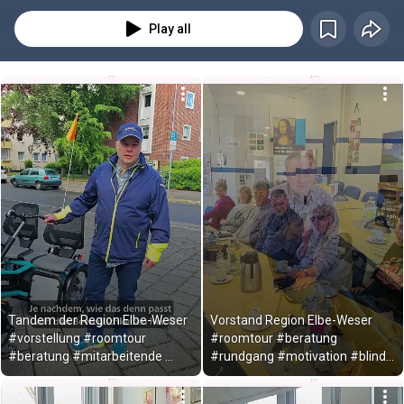
Wollt ihr einmal zu Besuch kommen? Sehr gern!
Play all
Tandem der Region Elbe-Weser 
Vorstand Region Elbe-Weser 
#vorstellung #roomtour 
#roomtour #beratung 
#beratung #mitarbeitende 
#rundgang #motivation #blind 
#tandem #fahrrad
#ehrenamt #engagement