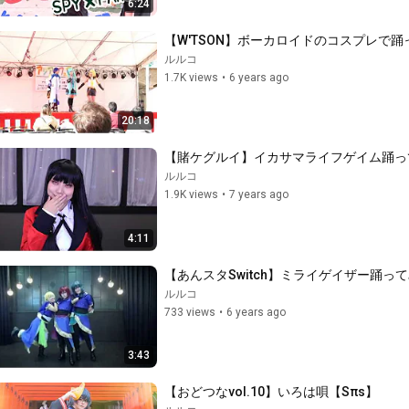
6:24
【W'TSON】ボーカロイドのコスプレで
ルルコ
1.7K views
•
6 years ago
20:18
【賭ケグルイ】イカサマライフゲイム踊っ
ルルコ
1.9K views
•
7 years ago
4:11
【あんスタSwitch】ミライゲイザー踊っ
ルルコ
733 views
•
6 years ago
3:43
【おどつなvol.10】いろは唄【Sπs】