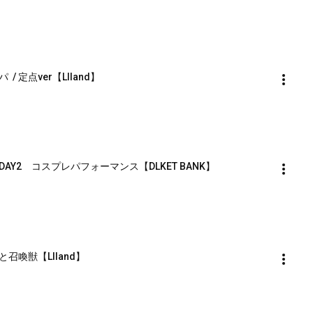
定点ver【Llland】
Y2　コスプレパフォーマンス【DLKET BANK】
喚獣【Llland】