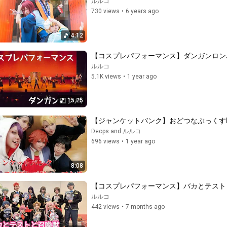
ルルコ
730 views
•
6 years ago
4:12
【コスプレパフォーマンス】ダンガンロンパ  / 
ルルコ
5.1K views
•
1 year ago
15:25
【ジャンケットバンク】おどつなぶっくすDA
Dяops and ルルコ
696 views
•
1 year ago
8:08
【コスプレパフォーマンス】バカとテストと召
ルルコ
442 views
•
7 months ago