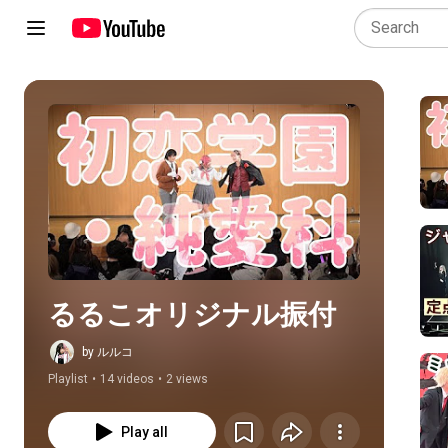
Play all
るるこオリジナル振付
by ルルコ
Playlist
•
14 videos
•
2 views
Play all