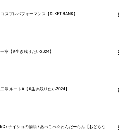
 コスプレパフォーマンス【DLKET BANK】
一章【#生き残りたい2024】
章 ルートA【#生き残りたい2024】
C HOliC / ナイショの物語 / あべこべ☆わんだーらん【おどらな