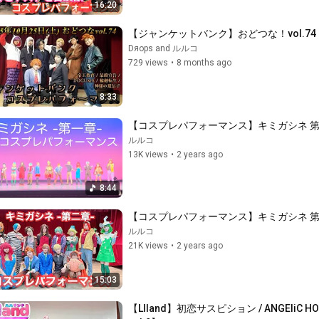
16:20
【ジャンケットバンク】おどつな！vol.74 
Dяops and ルルコ
729 views
•
8 months ago
8:33
【コスプレパフォーマンス】キミガシネ 第
ルルコ
13K views
•
2 years ago
8:44
【コスプレパフォーマンス】キミガシネ 第二
ルルコ
21K views
•
2 years ago
15:03
【Llland】初恋サスピション / ANGEli