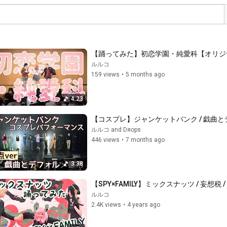
【踊ってみた】初恋学園・純愛科【オリジ
ルルコ
159 views
•
5 months ago
4:23
【コスプレ】ジャンケットバンク / 戯曲とデ
ルルコ and Dяops
446 views
•
7 months ago
3:38
【SPY×FAMILY】ミックスナッツ / 妄想税
ルルコ
2.4K views
•
4 years ago